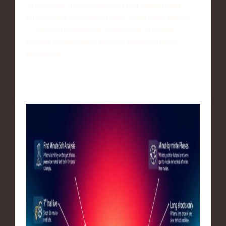
Что вообще подразумевается под «фанатским
ритуалом» Если убрать пафос, фанатский ритуал
— это повторяющееся, узнаваемое действие
группы болельщиков, которое происходит по
негласным…