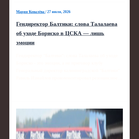
Мария Ковалёва
/
27 июля, 2026
Гендиректор Балтики: слова Талалаева
об уходе Бориско в ЦСКА — лишь
эмоции
Гендиректор "Балтики": слова Талалаева об уходе
Бориско - это эмоции, а не приговор клубу
Генеральный директор калининградской "Балтики"
Равиль Измайлов прокомментировал резонансное…