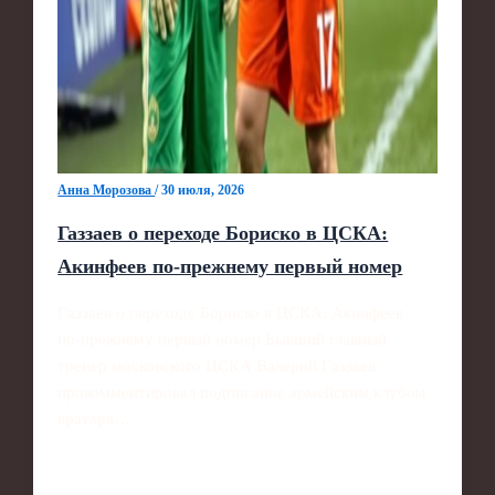
Анна Морозова
/
30 июля, 2026
Газзаев о переходе Бориско в ЦСКА:
Акинфеев по‑прежнему первый номер
Газзаев о переходе Бориско в ЦСКА: Акинфеев
по‑прежнему первый номер Бывший главный
тренер московского ЦСКА Валерий Газзаев
прокомментировал подписание армейским клубом
вратаря…