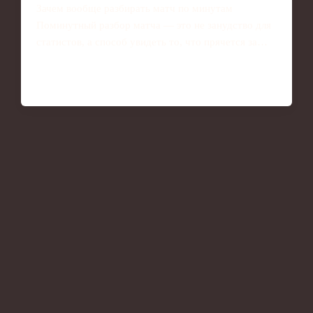
Зачем вообще разбирать матч по минутам
Поминутный разбор матча — это не занудство для
статистов, а способ увидеть то, что прячется за…