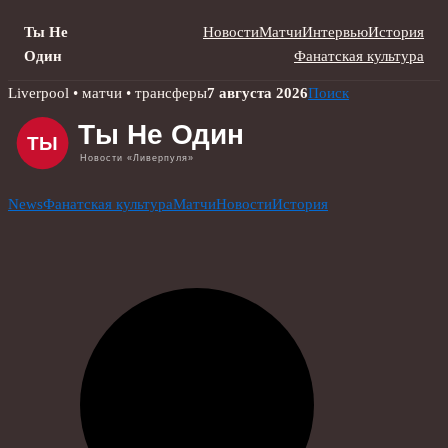
Ты Не
Новости
Матчи
Интервью
История
Один
Фанатская культура
Skip
Liverpool • матчи • трансферы
7 августа 2026
Поиск
to
content
News
Фанатская культура
Матчи
Новости
История