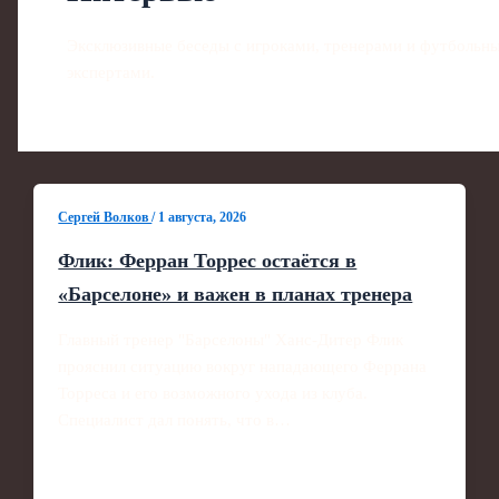
Эксклюзивные беседы с игроками, тренерами и футбольн
экспертами.
Сергей Волков
/
1 августа, 2026
Флик: Ферран Торрес остаётся в
«Барселоне» и важен в планах тренера
Главный тренер "Барселоны" Ханс-Дитер Флик
прояснил ситуацию вокруг нападающего Феррана
Торреса и его возможного ухода из клуба.
Специалист дал понять, что в…