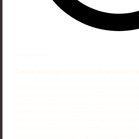
10 минут чтения
Зачем вообще записывать впечатлен
Если вы смотрите матчи не просто «фоном», а реально пе
друзьями до хрипоты, то у вас уже есть сырьё для отличн
блоге — это не пересказ протокола, а попытка зафиксиро
так, чтобы читателю было интересно «прожить» игру вме
думать и о том, как вести спортивный блог и зарабатыват
статистикой, а за живым голосом автора, которому хочетс
Но чтобы этот голос не тонул в шуме, важно научиться г