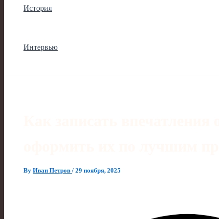
История
Интервью
Как записать впечатления о
оформить их по лучшим п
By
Иван Петров
/
29 ноября, 2025