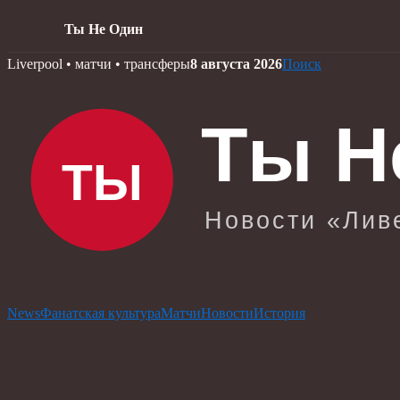
Ты Не Один
Skip
Liverpool • матчи • трансферы
8 августа 2026
Поиск
to
content
News
Фанатская культура
Матчи
Новости
История