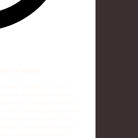
ия от матча
реживаете за команды и спорите с
ых постов. Впечатления от матча в
вать эмоции, атмосферу и свои мысли
сте с вами. На этом уровне уже можно
ь: аудитория приходит не за сухой
я верить и с которым приятно спорить.
рамотно оформлять свои эмоции в