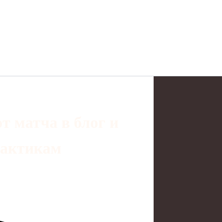
т матча в блог и
рактикам