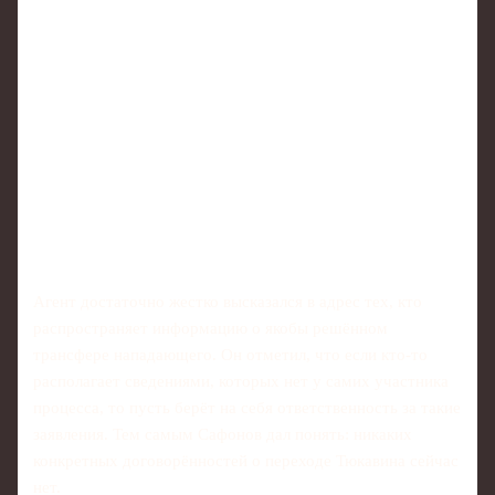
Агент достаточно жестко высказался в адрес тех, кто
распространяет информацию о якобы решённом
трансфере нападающего. Он отметил, что если кто-то
располагает сведениями, которых нет у самих участника
процесса, то пусть берёт на себя ответственность за такие
заявления. Тем самым Сафонов дал понять: никаких
конкретных договорённостей о переходе Тюкавина сейчас
нет.