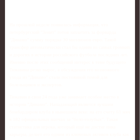
На прошлой неделе появилась информация, что
петербургский "Зенит" готов заплатить за форварда
"Динамо" сумму порядка 30 миллионов евро. Такой
трансфер автоматически стал бы одним из самых громких
и дорогих в истории российского футбола последних лет.
Именно после этих сообщений интерес к теме будущего
Тюкавина резко вырос, а обсуждения его возможного
ухода из "Динамо" стали постоянной темой для
болельщиков и экспертов.
Тюкавин в свои 24 года уже занимает особое место в
истории "Динамо". Нападающий является лучшим
бомбардиром клуба в нынешнем веке: на его счету 61 мяч
в 182 официальных матчах за "бело-голубых". Такая
статистика для игрока, который ещё не достиг пика
карьеры, делает его одним из ключевых активов клуба как