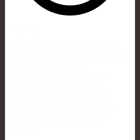
4 минут чтения
Агент форварда московского "Динамо" Константина
Тюкавина Алексей Сафонов прокомментировал ситуацию
вокруг будущего игрока на фоне усилившихся слухов о
возможном трансфере нападающего.
По словам представителя футболиста, разговоры о
скором уходе Тюкавина из "Динамо" пока не
подтверждаются никакими реальными событиями.
Сафонов подчеркнул, что у его клиента действует
контракт с московским клубом, и это - определяющий
фактор на данный момент. Он дал понять, что все
остальные домыслы остаются лишь на уровне
обсуждений.