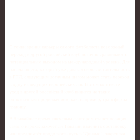
С точки зрения карьеры самого футболиста возможный
переход в другой российский клуб логично сравнивают с
потенциальным выходом на международный уровень. Для
нападающего, который уже доказал свою состоятельность
в РПЛ, следующим логичным шагом может стать переход
в одну из ведущих европейских лиг. В этом контексте
уход в другой российский клуб видится не таким
однозначным продвижением, как, например, трансфер за
границу.
В ближайшее время ключевым фактором станет позиция
самого игрока: захочет ли Тюкавин изменить обстановку
или предпочтёт продолжить путь в "Динамо", закрепляя