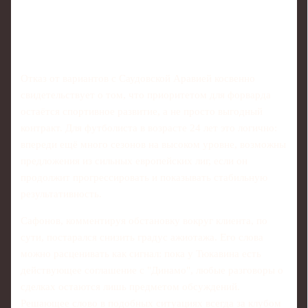
Отказ от вариантов с Саудовской Аравией косвенно
свидетельствует о том, что приоритетом для форварда
остаётся спортивное развитие, а не просто выгодный
контракт. Для футболиста в возрасте 24 лет это логично:
впереди ещё много сезонов на высоком уровне, возможны
предложения из сильных европейских лиг, если он
продолжит прогрессировать и показывать стабильную
результативность.
Сафонов, комментируя обстановку вокруг клиента, по
сути, постарался снизить градус ажиотажа. Его слова
можно расценивать как сигнал: пока у Тюкавина есть
действующее соглашение с "Динамо", любые разговоры о
сделках остаются лишь предметом обсуждений.
Решающее слово в подобных ситуациях всегда за клубом