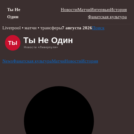
Ты Не
Новости
Матчи
Интервью
История
Один
Фанатская культура
Skip
Liverpool • матчи • трансферы
7 августа 2026
Поиск
to
content
News
Фанатская культура
Матчи
Новости
История