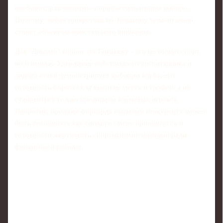
наоборот, разговорами о профессиональном выборе.
Поэтому любая конкретика по Тюкавину моментально
станет объектом пристального внимания.
Для "Динамо" вопрос по Тюкавину - это не только спорт,
но и имидж. Удержание собственного воспитанника и
лидера атаки демонстрирует амбиции клуба, его
готовность бороться за высокие места и трофеи, а не
становиться только продавцом ключевых игроков.
Напротив, продажа форварда главному конкуренту может
быть воспринята как сигнал о смене приоритетов и
готовности жертвовать спортивными задачами ради
финансовой выгоды.