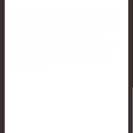
Отдельно представитель нападающего остановился на
возможных вариантах продолжения карьеры игрока за
пределами России, в том числе в чемпионате Саудовской
Аравии. Он заявил, что даже самые финансово выгодные
предложения из этой страны на данном этапе не
рассматриваются Константином как приоритетные. Для
футболиста, по словам агента, важнее спортивная
составляющая, статус команды и задачи, а не только
размер контракта.