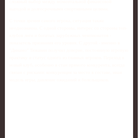
сложный выбор между моментальной финансовой
выгодой и долгосрочными спортивными целями.
С точки зрения самого игрока, ситуация также
неоднозначна. С одной стороны, интерес со стороны топ-
клубов лиги и богатых зарубежных чемпионатов -
показатель признания его уровня. С другой - именно в
"Динамо" Тюкавин получил доверие, постоянную игровую
практику и статус одного из главных игроков. Переход в
новый клуб, особенно в стан прямого конкурента, всегда
связан с рисками: конкуренция за место в составе, иная
модель игры, давление ожиданий и болельщиков.