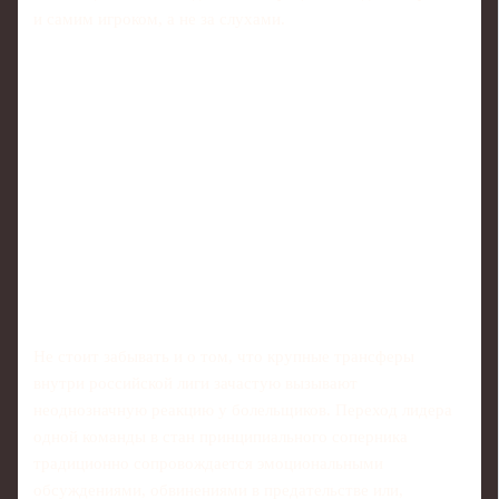
и самим игроком, а не за слухами.
Не стоит забывать и о том, что крупные трансферы
внутри российской лиги зачастую вызывают
неоднозначную реакцию у болельщиков. Переход лидера
одной команды в стан принципиального соперника
традиционно сопровождается эмоциональными
обсуждениями, обвинениями в предательстве или,