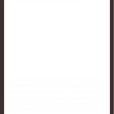
в спортивном, так и в трансферном плане.
При этом важно учитывать, что "Динамо" строит вокруг
Тюкавина атакующую игру, а сам футболист давно стал
лицом команды для болельщиков. В таких условиях клубу
невыгодно расставаться с лидером без серьёзных причин.
Даже внушительное предложение от прямого конкурента
по чемпионату ставит перед руководством крайне