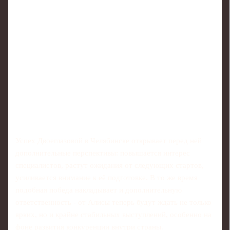
Успех Двоеглазовой в Челябинске открывает перед ней
дополнительные перспективы: повышается интерес
специалистов, растут ожидания от следующих стартов,
усиливается внимание к её подготовке. В то же время
подобная победа накладывает и дополнительную
ответственность - от Алисы теперь будут ждать не только
ярких, но и крайне стабильных выступлений, особенно на
фоне развития конкуренции внутри страны.