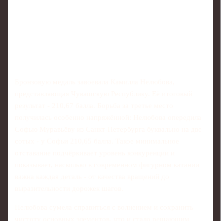
Бронзовую медаль завоевала Камилла Нелюбова,
представляющая Чувашскую Республику. Её итоговый
результат - 210,67 балла. Борьба за третье место
получилась особенно напряжённой: Нелюбова опередила
Софью Муравьёву из Санкт‑Петербурга буквально на две
сотых - у Софьи 210,65 балла. Такое минимальное
отставание подчёркивает уровень конкуренции и
показывает, насколько в современном фигурном катании
важна каждая деталь - от качества вращений до
выразительности дорожек шагов.
Нелюбова сумела справиться с волнением и сохранить
чистоту основных элементов, что и стало решающим