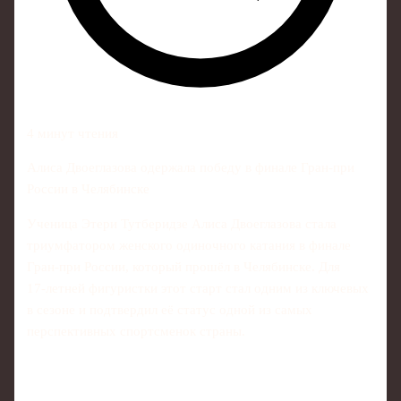
4 минут чтения
Алиса Двоеглазова одержала победу в финале Гран-при
России в Челябинске
Ученица Этери Тутберидзе Алиса Двоеглазова стала
триумфатором женского одиночного катания в финале
Гран-при России, который прошёл в Челябинске. Для
17‑летней фигуристки этот старт стал одним из ключевых
в сезоне и подтвердил её статус одной из самых
перспективных спортсменок страны.