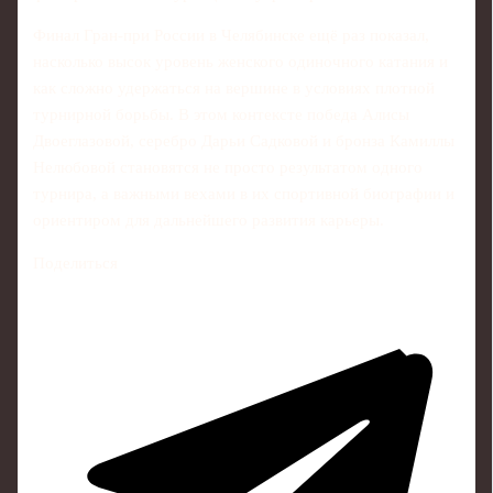
Финал Гран-при России в Челябинске ещё раз показал,
насколько высок уровень женского одиночного катания и
как сложно удержаться на вершине в условиях плотной
турнирной борьбы. В этом контексте победа Алисы
Двоеглазовой, серебро Дарьи Садковой и бронза Камиллы
Нелюбовой становятся не просто результатом одного
турнира, а важными вехами в их спортивной биографии и
ориентиром для дальнейшего развития карьеры.
Поделиться