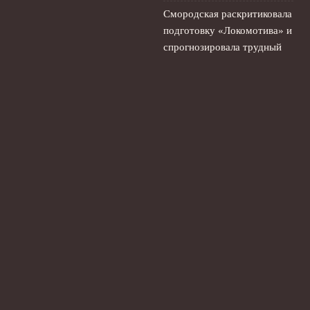
Смородская раскритиковала
подготовку «Локомотива» и
спрогнозировала трудный
сезон
5 августа, 2026
Акрон – Ростов: прямая
трансляция и где смотреть
онлайн матч 4 августа
Кубка России
4 августа, 2026
© 2026 Ты Не Один
Новости «Ливерпуля»
News
Интервью
История