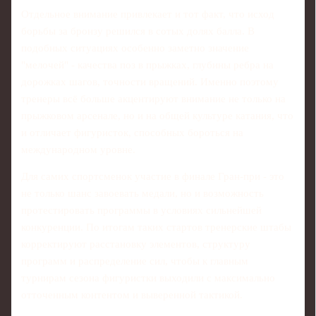
Отдельное внимание привлекает и тот факт, что исход
борьбы за бронзу решился в сотых долях балла. В
подобных ситуациях особенно заметно значение
"мелочей" - качества поз в прыжках, глубины ребра на
дорожках шагов, точности вращений. Именно поэтому
тренеры всё больше акцентируют внимание не только на
прыжковом арсенале, но и на общей культуре катания, что
и отличает фигуристок, способных бороться на
международном уровне.
Для самих спортсменок участие в финале Гран-при - это
не только шанс завоевать медали, но и возможность
протестировать программы в условиях сильнейшей
конкуренции. По итогам таких стартов тренерские штабы
корректируют расстановку элементов, структуру
программ и распределение сил, чтобы к главным
турнирам сезона фигуристки выходили с максимально
отточенным контентом и выверенной тактикой.