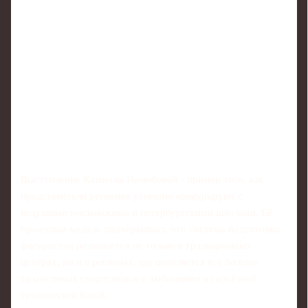
Выступление Камиллы Нелюбовой - пример того, как
представители регионов успешно конкурируют с
ведущими московскими и петербургскими школами. Её
бронзовая медаль подчёркивает, что система подготовки
фигуристок развивается не только в традиционных
центрах, но и в регионах, где появляется всё больше
талантливых спортсменок с амбициями и серьёзной
технической базой.