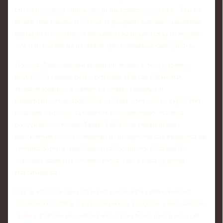
ситуации такие баллы могли бы принести медаль. Тем не
менее при крайне плотной турнирной таблице малейшие
помарки и недокруты прыжков оказываются критичными,
что и повлияло на итоговое расположение фигуристок.
Победа Двоеглазовой важна не только с точки зрения
результата конкретного турнира. Для спортсменки,
тренирующейся в одном из самых сильных и
конкурентных коллективов страны, этот успех укрепляет
позиции в борьбе за участие в крупнейших стартах
следующего сезона. Финал Гран-при традиционно
рассматривается тренерами и экспертами как проверка на
устойчивость к давлению и способность показывать
хорошие прокаты именно тогда, когда цена ошибки
максимальна.
Стиль катания Двоеглазовой сочетает в себе сложный
прыжковый набор и выразительное владение скольжением.
Даже с учётом недочётов в произвольной программе, её