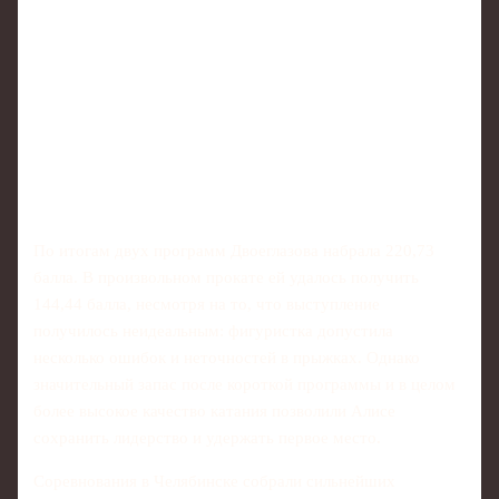
По итогам двух программ Двоеглазова набрала 220,73
балла. В произвольном прокате ей удалось получить
144,44 балла, несмотря на то, что выступление
получилось неидеальным: фигуристка допустила
несколько ошибок и неточностей в прыжках. Однако
значительный запас после короткой программы и в целом
более высокое качество катания позволили Алисе
сохранить лидерство и удержать первое место.
Соревнования в Челябинске собрали сильнейших