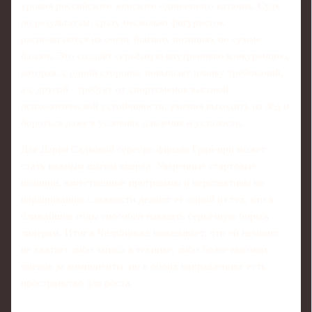
уровня российского женского одиночного катания. Судя
по результатам, сразу несколько фигуристок
располагаются на очень близких позициях по сумме
баллов. Это создаёт серьёзную внутреннюю конкуренцию,
которая, с одной стороны, повышает планку требований,
а с другой - требует от спортсменок высокой
психологической устойчивости, умения выходить на лёд и
бороться даже в условиях давления и усталости.
Для Дарьи Садковой серебро финала Гран-при может
стать важным шагом вперёд. Уверенные стартовые
позиции, качественные программы и перспективы по
наращиванию сложности делают её одной из тех, кто в
ближайшие годы способен навязать серьёзную борьбу
лидерам. Итог в Челябинске показывает, что ей немного
не хватает либо запаса в технике, либо более высоких
оценок за компоненты, но в обоих направлениях есть
пространство для роста.