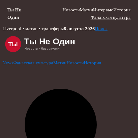
Ты Не
Новости
Матчи
Интервью
История
Один
Фанатская культура
Skip
Liverpool • матчи • трансферы
8 августа 2026
Поиск
to
content
News
Фанатская культура
Матчи
Новости
История