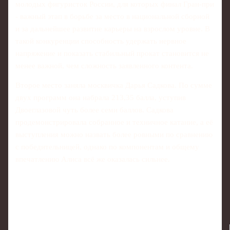
молодых фигуристок России, для которых финал Гран-при
- важный этап в борьбе за место в национальной сборной
и за дальнейшее развитие карьеры на взрослом уровне. В
такой конкуренции способность удержать нервное
напряжение и показать стабильный прокат становится не
менее важной, чем сложность заявленного контента.
Второе место заняла москвичка Дарья Садкова. По сумме
двух программ она набрала 213,35 балла, уступив
Двоеглазовой чуть более семи баллов. Садкова
продемонстрировала собранное и техничное катание, а её
выступления можно назвать более ровными по сравнению
с победительницей, однако по компонентам и общему
впечатлению Алиса всё же оказалась сильнее.