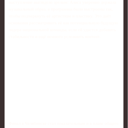
выступление выглядело зрелым: Алиса уверенно держала
музыкальный образ, а программы были выстроены так,
чтобы подчеркнуть её артистизм и пластику. Это даёт
основания рассматривать её как потенциальную будущую
лидера национальной команды, если ей удастся добавить
стабильности и ещё немного усложнить контент.
Финал в Челябинске стал показательным и в плане общего