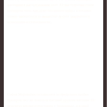
фактором в распределении мест. Её выступление стало
примером того, как даже без явного запаса в технике
можно побороться за пьедестал за счёт аккуратного
исполнения и стабильности.
Софья Муравьёва, оставшаяся за пределами тройки
призёров, всё же показала высокий уровень катания. Её
результат вполне сопоставим с бронзовым, и в иной