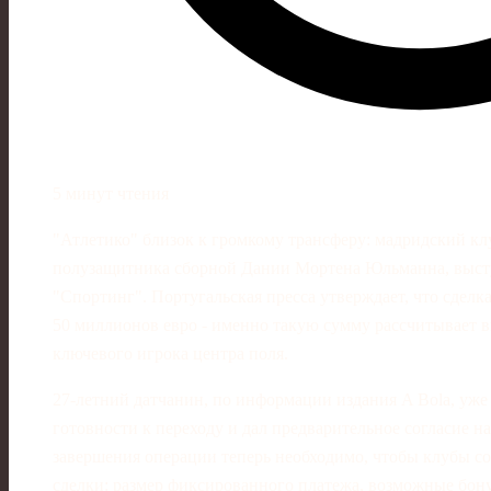
5 минут чтения
"Атлетико" близок к громкому трансферу: мадридский кл
полузащитника сборной Дании Мортена Юльманна, выст
"Спортинг". Португальская пресса утверждает, что сдел
50 миллионов евро - именно такую сумму рассчитывает в
ключевого игрока центра поля.
27‑летний датчанин, по информации издания A Bola, уже
готовности к переходу и дал предварительное согласие на
завершения операции теперь необходимо, чтобы клубы с
сделки: размер фиксированного платежа, возможные бону