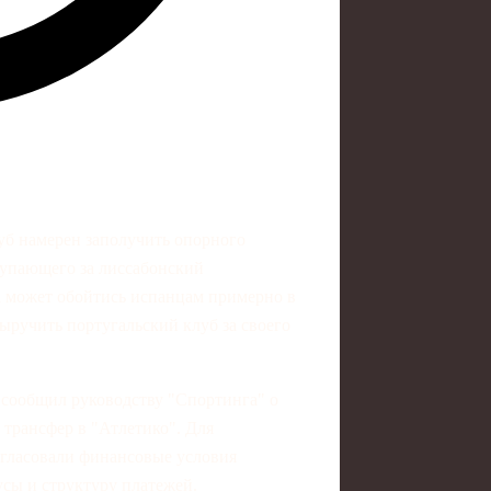
уб намерен заполучить опорного
упающего за лиссабонский
ка может обойтись испанцам примерно в
ыручить португальский клуб за своего
 сообщил руководству "Спортинга" о
 трансфер в "Атлетико". Для
огласовали финансовые условия
сы и структуру платежей.