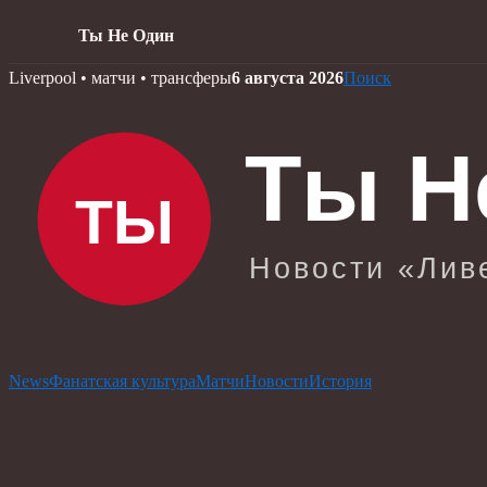
Ты Не Один
Skip
Liverpool • матчи • трансферы
6 августа 2026
Поиск
to
content
News
Фанатская культура
Матчи
Новости
История