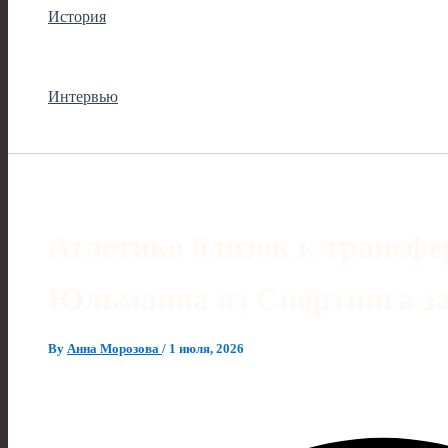
История
Интервью
Атлетико близок к трансф
Юльманна из Спортинга за
By
Анна Морозова
/
1 июля, 2026