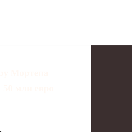
еру Мортена
 50 млн евро