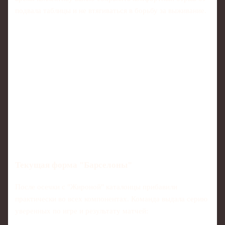
подвала таблицы и не втягиваться в борьбу за выживание.
Текущая форма "Барселоны"
После осечки с "Жироной" каталонцы прибавили
практически во всех компонентах. Команда выдала серию
уверенных по игре и результату матчей: