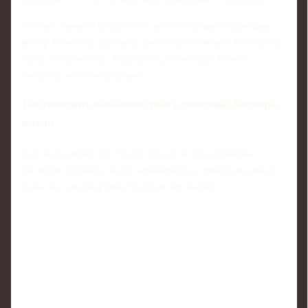
Многие сервисы предлагают дополнительные функции -
выбор языковой дорожки, просмотр ключевых моментов,
паузу и перемотку. Это удобно, если вы не можете
смотреть матч непрерывно.
Тактические особенности и ключевые факторы
матча
Для "Барселоны" это будет, прежде всего, проверка
зрелости. Команда ведёт чемпионскую гонку и не имеет
права на самоуверенность. Поэтому важно: