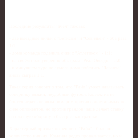
Последние результаты "пчёл" таковы:
- две выездные ничьи с "Бетисом" и "Севильей" - оба раза
1:1;
- дома команда поделила очки с "Атлетиком" - 1:1;
- на своём поле уверенно обыграла "Реал Овьедо" - 3:0;
- в минувшем туре не сумела дома победить "Леванте",
вновь сыграв 1:1.
Такая серия говорит о том, что "Райо" умеет навязывать
сопернику вязкий, неудобный футбол. Коллектив не
боится играть первым номером против сопоставимых по
силе оппонентов, но против грандов чаще делает ставку
на плотную оборону и быстрые контратаки.
Характерный признак нынешнего "Райо" - большое
количество ничьих. Команда редко проваливается, но и