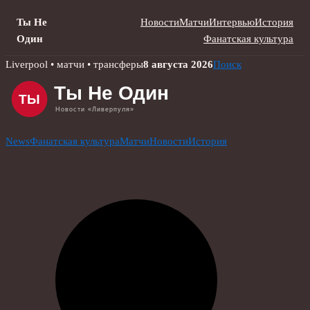
Ты Не
Новости
Матчи
Интервью
История
Один
Фанатская культура
Skip
Liverpool • матчи • трансферы
8 августа 2026
Поиск
to
content
News
Фанатская культура
Матчи
Новости
История