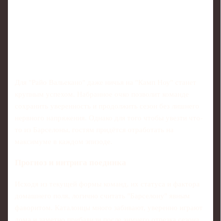
Для "Райо Вальекано" даже ничья на "Камп Ноу" станет
крупным успехом. Набранное очко позволит команде
сохранить уверенность и продолжить сезон без лишнего
нервного напряжения. Однако для того чтобы увезти что-
то из Барселоны, гостям придётся отработать на
максимуме в каждом эпизоде.
Прогноз и интрига поединка
Исходя из текущей формы команд, их статуса и факторa
домашнего поля, логично считать "Барселону" явным
фаворитом. Каталонцы много забивают, уверенно играют
дома и заметно прибавили после зимнего отрезка сезона.