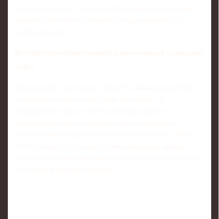
побед набирает не так много. На выезде мадридцы, как
правило, действуют осторожно, не раскрываясь без
необходимости.
История противостояний и возможный сценарий
игры
Традиционно "Барселона" считается явным фаворитом в
домашних матчах против "Райо Вальекано". В
большинстве очных встреч каталонцы владели
инициативой, много атаковали и часто забивали по
несколько мячей. Однако полностью сбрасывать "Райо" со
счетов нельзя: в последние сезоны мадридцы иногда
создавали лидерам проблемы, умело используя стандарты
и быстрые фланговые прорывы.