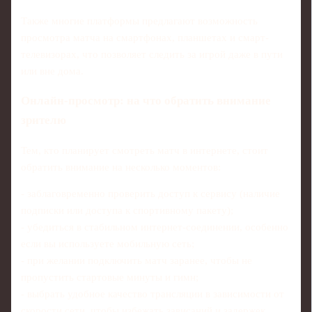
Также многие платформы предлагают возможность
просмотра матча на смартфонах, планшетах и смарт-
телевизорах, что позволяет следить за игрой даже в пути
или вне дома.
Онлайн-просмотр: на что обратить внимание
зрителю
Тем, кто планирует смотреть матч в интернете, стоит
обратить внимание на несколько моментов:
- заблаговременно проверить доступ к сервису (наличие
подписки или доступа к спортивному пакету);
- убедиться в стабильном интернет-соединении, особенно
если вы используете мобильную сеть;
- при желании подключить матч заранее, чтобы не
пропустить стартовые минуты и гимн;
- выбрать удобное качество трансляции в зависимости от
скорости сети, чтобы избежать зависаний и задержек.