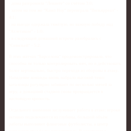
- дома разгромила "Леванте" со счётом 3:0;
- затем на том же "Камп Ноу" переиграла "Вильярреал" -
4:1;
- на выезде одержала тяжёлую, но важную победу над
"Атлетиком" - 1:0;
- в следующей домашней встрече разобралась с
"Севильей" - 5:2.
В этих матчах "Барселона" продемонстрировала, что
способна не только контролировать мяч, но и действовать
более вертикально, быстро переходя из обороны в атаку.
Нападение команды вновь набрало высокий темп:
каталонцы регулярно забивают по несколько мячей за
игру, а домашний стадион снова превращается в
настоящую крепость.
Отдельного внимания заслуживает работа в атаке: игроки
активно подключаются из глубины, большой объём
работы выполняют фланговые футболисты, а центр
нападения стал более вариативным. В сочетании с