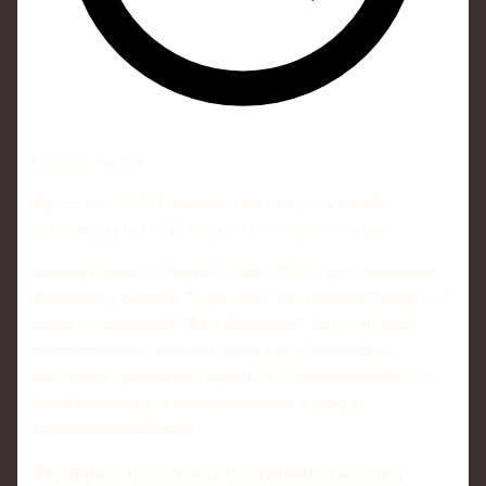
6 минут чтения
Барселона - Райо Вальекано: где смотреть онлайн-
трансляцию матча 22 марта и чего ждать от игры
В воскресенье, 22 марта, в матче 29-го тура чемпионата
Испании по футболу "Барселона" на стадионе "Камп Ноу"
примет мадридский "Райо Вальекано". Встреча имеет
принципиальное значение сразу для обоих клубов:
каталонцы продолжают борьбу за чемпионский титул, а
гости цепляются за шанс включиться в спор за
еврокубковые позиции.
Турнирное положение и мотивация команд