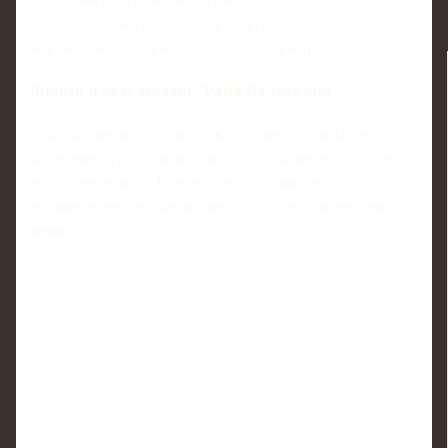
давлением трибун это делает "Барселону" ярко
выраженным фаворитом предстоящей встречи.
Форма и результаты "Райо Вальекано"
"Райо Вальекано" держится в середине таблицы и в
последних турах демонстрирует устойчивую, хотя и не
всегда яркую игру. Команда делает ставку на
организованность, дисциплину в обороне и компактные
линии.