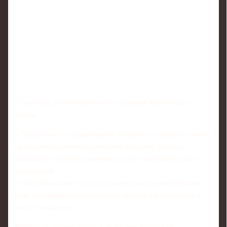
С высокой долей вероятности сценарий матча будет
таким:
- "Барселона" с первых минут попытается захватить мяч и
пространство, навязать высокий прессинг, быстро
вскрывать оборону соперника за счёт короткого паса и
диагоналей;
- "Райо Вальекано" сосредоточится на плотной обороне,
игре вторым номером и поиске шансов в контратаках и
после стандартов.
Ключевой вопрос: удастся ли гостям выдержать