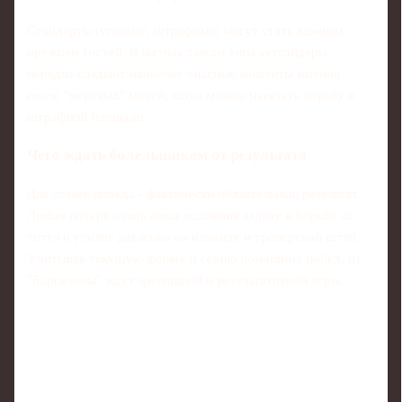
Стандарты (угловые, штрафные) могут стать важным
оружием гостей. В матчах такого типа аутсайдеры
нередко создают наиболее опасные моменты именно
после "мертвых" мячей, когда можно навязать борьбу в
штрафной площади.
Чего ждать болельщикам от результата
Для хозяев победа - фактически обязательный результат.
Любая потеря очков дома осложнит задачу в борьбе за
титул и усилит давление на команду и тренерский штаб.
Учитывая текущую форму и серию домашних побед, от
"Барселоны" ждут зрелищной и результативной игры.