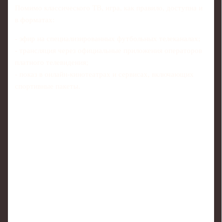
Помимо классического ТВ, игра, как правило, доступна и
в форматах:
- эфир на специализированных футбольных телеканалах;
- трансляция через официальные приложения операторов
платного телевидения;
- показ в онлайн-кинотеатрах и сервисах, включающих
спортивные пакеты.