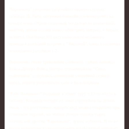
"Барселона" уверенно удерживает первую строчку
таблицы Ла Лиги, опережая ближайшего конкурента на
четыре очка. Отрыв солидный, но далеко не решающий,
поэтому любая осечка может обострить интригу в борьбе
за титул. Особенно это актуально после недавнего
провала в выездной встрече с "Жироной", когда каталонцы
неожиданно уступили 1:2.
Поражение стало тревожным сигналом, однако команда
Ханса-Дитера Флика быстро отреагировала. "Сине-
гранатовые" собрались и ответили уверенной серией
побед, вернув уверенность себе и болельщикам.
"Райо Вальекано" подходит к этому туру с 13-го места в
таблице. Команда отстаёт от зоны еврокубков на девять
очков - это расстояние, которое ещё можно сократить при
успешном отрезке, но любых потерь очков в таких
матчах, как против "Барселоны", лучше избегать. В то же
время коллективу важно сохранять комфортный отрыв от