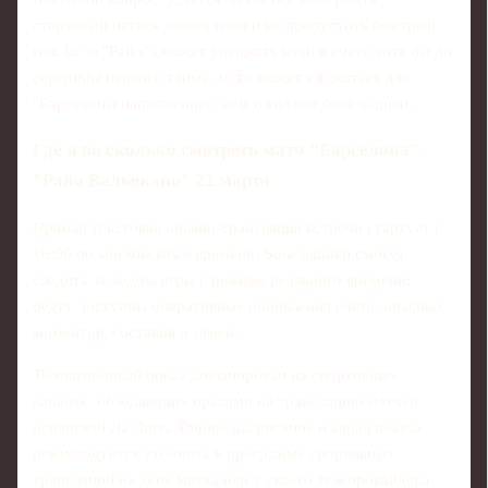
стартовый натиск хозяев поля и не пропустить быстрый
гол. Если "Райо" сможет удержать нули в счёте хотя бы до
середины первого тайма, матч может сложиться для
"Барселоны напряжённее, чем ожидают болельщики.
Где и во сколько смотреть матч "Барселона" -
"Райо Вальекано" 22 марта
Прямая текстовая онлайн-трансляция встречи стартует в
16:00 по московскому времени. Болельщики смогут
следить за ходом игры в режиме реального времени:
будут доступны оперативные обновления счёта, опасных
моментов, составов и замен.
Телевизионный показ запланирован на спортивных
каналах, обладающих правами на трансляцию матчей
испанской Ла Лиги. Точное расписание и канал показа
рекомендуется уточнить в программе спортивных
трансляций на день матча или у своего телепровайдера.