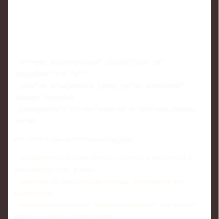
- не терять концентрацию в обороне даже при
преимуществе в счёте;
- грамотно использовать фланги против компактной
защиты соперника;
- реализовывать голевые моменты, не затягивая развязку
матча.
От "Райо Вальекано" можно ожидать:
- насыщенной средней линии с упором на перехваты и
разрушение атак "Барсы";
- активных подключений фланговых защитников при
контратаках;
- попыток использовать любую возможность для ударов
издали и навесов в штрафную.