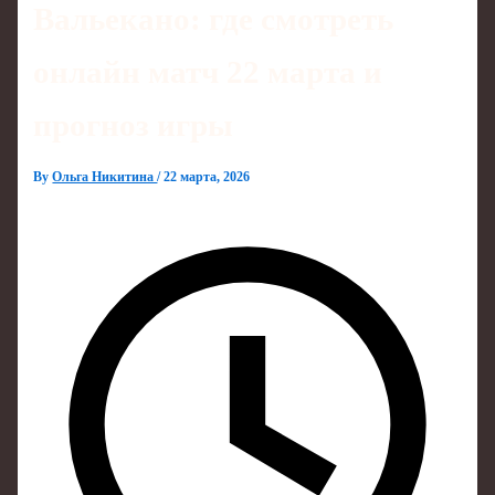
Вальекано: где смотреть
онлайн матч 22 марта и
прогноз игры
By
Ольга Никитина
/
22 марта, 2026