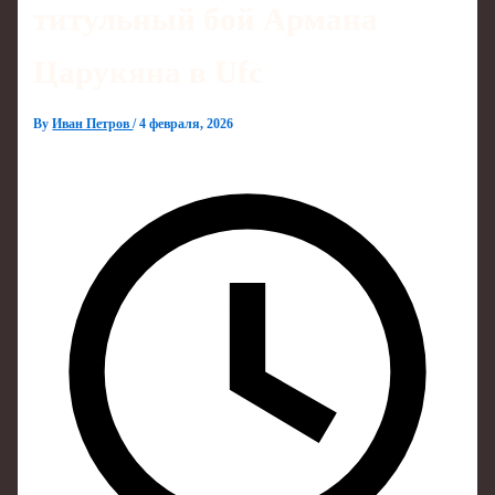
титульный бой Армана
Царукяна в Ufc
By
Иван Петров
/
4 февраля, 2026