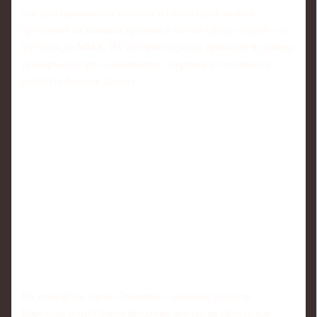
что при правильном настрое и самоотдаче можно
пробиться на высший уровень в любой сфере спорта – от
футбола до ММА. Их истории нередко приводят в пример
тренеры, говоря о дисциплине, жертвах и готовности
работать больше других.
На этом фоне слова Сперцяна о надежде увидеть
Царукяна в титульном поединке звучат не просто как