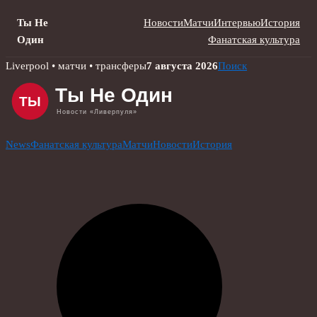
Ты Не
Новости
Матчи
Интервью
История
Один
Фанатская культура
Skip
Liverpool • матчи • трансферы
7 августа 2026
Поиск
to
content
News
Фанатская культура
Матчи
Новости
История