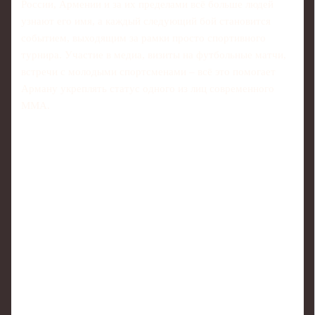
России, Армении и за их пределами всё больше людей
узнают его имя, а каждый следующий бой становится
событием, выходящим за рамки просто спортивного
турнира. Участие в медиа, визиты на футбольные матчи,
встречи с молодыми спортсменами – всё это помогает
Арману укреплять статус одного из лиц современного
ММА.