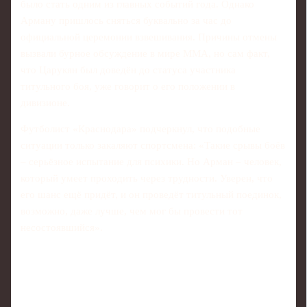
было стать одним из главных событий года. Однако
Арману пришлось сняться буквально за час до
официальной церемонии взвешивания. Причины отмены
вызвали бурное обсуждение в мире ММА, но сам факт,
что Царукян был доведён до статуса участника
титульного боя, уже говорит о его положении в
дивизионе.
Футболист «Краснодара» подчеркнул, что подобные
ситуации только закаляют спортсмена: «Такие срывы боёв
– серьёзное испытание для психики. Но Арман – человек,
который умеет проходить через трудности. Уверен, что
его шанс ещё придёт, и он проведёт титульный поединок,
возможно, даже лучше, чем мог бы провести тот
несостоявшийся».