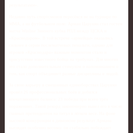
результатами».
Недавно путь спортсменов пересёкся не на турнире по
ММА, а на футбольном поле: Арман Царукян стал гостем
матча Winline Зимнего кубка РПЛ между ЦСКА и
«Краснодаром». В той встрече «армейцы» оказались
сильнее в серии послематчевых пенальти, однако для
игроков «Краснодара» важным моментом стало и
присутствие известного бойца на трибунах. Для многих
это стало дополнительным стимулом и напоминанием о
том, как спорт объединяет разные дисциплины и людей.
За свою карьеру в смешанных единоборствах Царукян
провёл 26 профессиональных боёв и добился
впечатляющего баланса: 23 победы при всего трёх
поражениях. Такой рекорд закономерно вывел его в число
главных претендентов на титул в лёгком весе. На фоне
высокой конкуренции в дивизионе результат Армана
выглядит особенно весомо: он стабильно побеждает