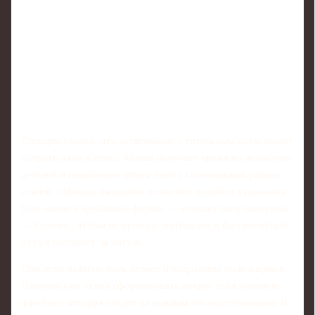
Сперцян уверен, что затягивание с титульным боем может
сыграть даже в плюс: Арман получает время на доработку
деталей и накопление опыта боёв с соперниками разных
стилей. «Иногда ожидание позволяет подойти к главному
бою жизни в идеальной форме, — считает полузащитник.
— Главное, чтобы не пропала мотивация и был понятный
путь к поединку за титул».
При этом важную роль играет и поддержка болельщиков.
Царукян уже успел сформировать вокруг себя мощную
фан-базу, которая следит за каждым его выступлением. В