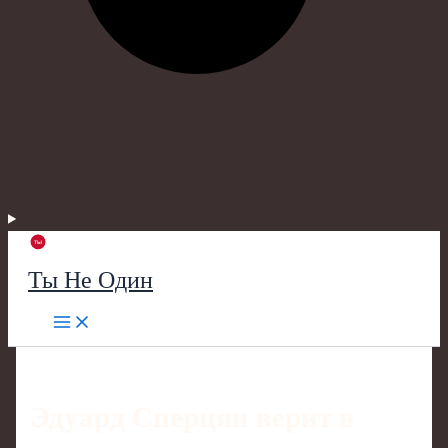
Ты Не Один
Эдуард Сперцян верит в