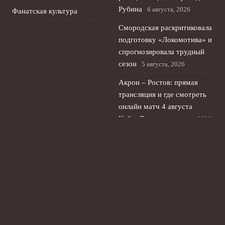
Рубина
6 августа, 2026
Фанатская культура
Смородская раскритиковала
подготовку «Локомотива» и
спрогнозировала трудный
сезон
5 августа, 2026
Акрон – Ростов: прямая
трансляция и где смотреть
онлайн матч 4 августа
Кубка России
4 августа, 2026
Сергей Ташуев о слухах о
назначении в «Ростов» и
работе в «Енисее»
3 августа,
2026
© 2026 Ты Не Один
Новости «Ливерпуля»