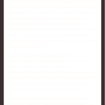
Спортивное сообщество всё чаще обсуждает вопрос: что
именно нужно Царукяну, чтобы гарантированно получить
следующий титульный шанс? Для одних ответ очевиден –
ещё одна-две яркие победы над соперниками из топ-5.
Другие считают, что он уже сделал достаточно, и
дальнейшее ожидание только откладывает неизбежное. В
любом случае, сам факт, что к нему применяют термин
«будущий претендент на пояс», говорит о месте Армана в
иерархии дивизиона.
Сперцян, как человек, находящийся внутри
профессионального спорта, смотрит на это проще: «В
любой дисциплине всё решают результаты и
стабильность. Арман показывает, что может побеждать на
самом высоком уровне. Рано или поздно промоушен не
сможет игнорировать это и даст ему титульный бой.
Лично я верю, что этот момент не за горами».
Для молодёжи в Армении и среди диаспоры пример
Царукяна и Сперцяна становится доказательством того,