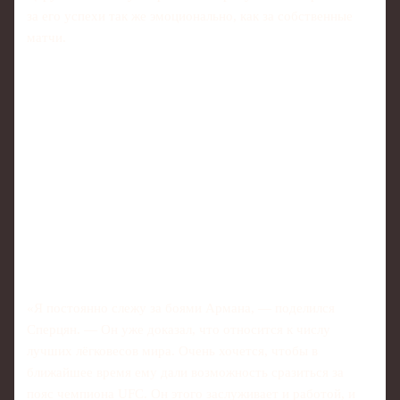
за его успехи так же эмоционально, как за собственные
матчи.
«Я постоянно слежу за боями Армана, — поделился
Сперцян. — Он уже доказал, что относится к числу
лучших лёгковесов мира. Очень хочется, чтобы в
ближайшее время ему дали возможность сразиться за
пояс чемпиона UFC. Он этого заслуживает и работой, и