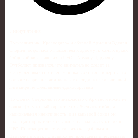
5 минут чтения
Полузащитник «Краснодара» и сборной Армении Эдуард
Сперцян поделился отношением к одному из самых ярких
бойцов лёгкого дивизиона UFC – Арману Царукяну.
Футболист признался, что внимательно следит за
выступлениями соотечественника в октагоне и верит, что
тот уже созрел для чемпионского поединка в сильнейшей
лиге мира по смешанным единоборствам.
По словам Сперцяна, его знакомство с Арманом носит не
только формальный характер: их объединяет общая
национальная идентичность, и за карьерой бойца он
наблюдает практически с самого начала выступлений в
UFC. Полузащитник отметил, что каждый выход
Царукяна в клетку старается не пропускать и переживает