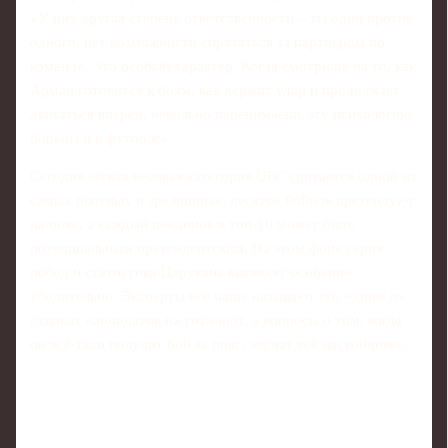
«У них другая степень ответственности – ты один против
одного, нет возможности спрятаться за партнёром по
команде. Это особый характер. Когда смотришь на то, как
Арман готовится к боям, как держит удар и продолжает
двигаться вперёд, невольно перенимаешь эту психологию
борьбы и в футболе».
Сегодня лёгкая весовая категория UFC считается одной из
самых плотных и зрелищных: десяток бойцов претендуют
на пояс, а каждый поединок в топ-10 может быть
потенциальным претендентским. На этом фоне серия
побед и статистика Царукяна выглядят особенно
убедительно. Эксперты всё чаще называют его одним из
главных кандидатов на титл-шот, а вопросы о том, когда
он всё-таки получит бой за пояс, звучат всё настойчивее.