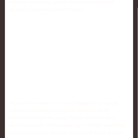
сильных соперников, демонстрируя универсальный
арсенал в борьбе и ударной технике.
Отдельной историей стал несостоявшийся титульный
поединок против действующего чемпиона лёгкой
категории Ислама Махачева. Вокруг этого боя было
много ожиданий: столкновение двух топовых легковесов,
каждый из которых обладает борцовской базой, должно