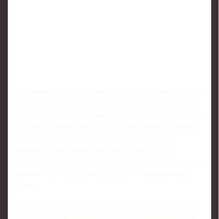
Для армянских болельщиков Царукян и Сперцян сегодня –
одни из главных спортивных символов. Один заявляет о
себе в элитном европейском футболе, другой – в ведущем
промоушене ММА. Их успехи создают эффект синергии:
победы одного поднимают интерес и к другому,
формируя вокруг армянских спортсменов особое
внимание. Сперцян не скрывает, что гордится тем, что их
фамилии часто звучат вместе, пусть и в разных видах
спорта.
Эдуард также отметил, что бойцы ММА нередко служат
примером для футболистов с точки зрения менталитета: