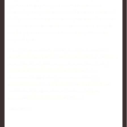
дружеская поддержка, а как отражение ожиданий
большой аудитории болельщиков. Для многих титульный
бой Армана стал бы не только спортивным событием, но
и важным символическим моментом – шагом, который
мог бы укрепить позиции армянских спортсменов на
мировой арене.
С учётом текущей ситуации в лёгком дивизионе UFC,
вероятно, вопрос уже не в том, достоин ли Царукян боя за
пояс, а в том, когда именно его назначат и кто станет
соперником. Пока же футболист «Краснодара»
продолжает поддерживать соотечественника на
расстоянии, ожидая дня, когда сможет посмотреть его
чемпионский поединок так же внимательно, как
решающие матчи собственной команды.
Поделиться