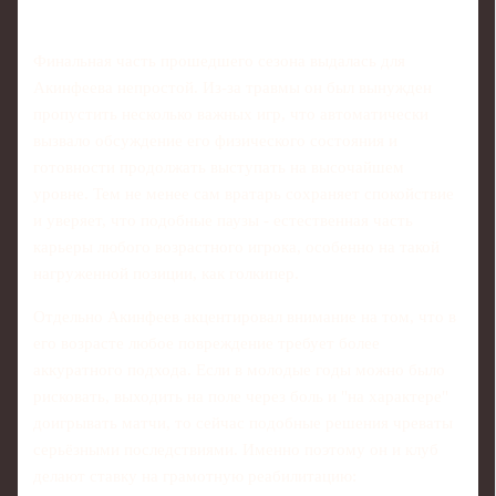
Финальная часть прошедшего сезона выдалась для
Акинфеева непростой. Из‑за травмы он был вынужден
пропустить несколько важных игр, что автоматически
вызвало обсуждение его физического состояния и
готовности продолжать выступать на высочайшем
уровне. Тем не менее сам вратарь сохраняет спокойствие
и уверяет, что подобные паузы - естественная часть
карьеры любого возрастного игрока, особенно на такой
нагруженной позиции, как голкипер.
Отдельно Акинфеев акцентировал внимание на том, что в
его возрасте любое повреждение требует более
аккуратного подхода. Если в молодые годы можно было
рисковать, выходить на поле через боль и "на характере"
доигрывать матчи, то сейчас подобные решения чреваты
серьёзными последствиями. Именно поэтому он и клуб
делают ставку на грамотную реабилитацию: