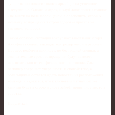
существенно повысит шансы армейцев на успешное
выступление. Однако и игрок, и клуб дают понять: главное
- не выйти на поле любой ценой, а обеспечить, чтобы к
моменту возвращения в строй здоровье вратаря не
вызывало вопросов.
Таким образом, ситуация вокруг восстановления Игоря
Акинфеева сейчас выглядит контролируемой и рабочей.
Процесс реабилитации идёт, но без лишней спешки, а
окончательные сроки возвращения будут зависеть
исключительно от его физического состояния. Сам
голкипер сохраняет уверенность и спокойствие, а
болельщикам остаётся ждать новостей из расположения
команды и надеяться, что к ключевым матчам сезона
капитан будет в строю и снова займёт привычное место в
воротах.
Поделиться