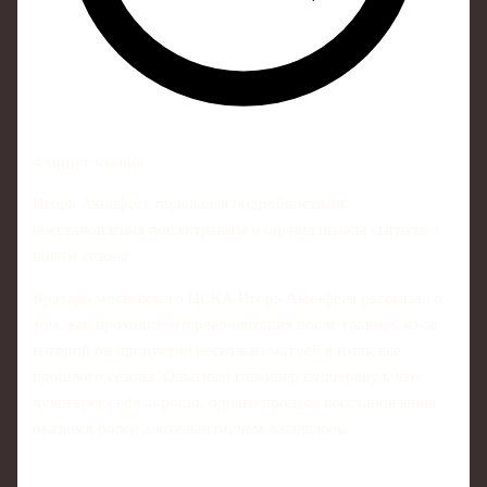
4 минут чтения
Игорь Акинфеев поделился подробностями
восстановления после травмы и оценил шансы сыграть в
новом сезоне
Вратарь московского ЦСКА Игорь Акинфеев рассказал о
том, как проходит его реабилитация после травмы, из‑за
которой он пропустил несколько матчей в концовке
прошлого сезона. Опытный голкипер подчеркнул, что
чувствует себя хорошо, однако процесс восстановления
оказался более длительным, чем ожидалось.