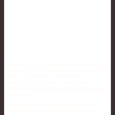
По словам 40‑летнего стража ворот, никакой паники в его
штабе и в клубе нет, но и возвращаться на поле любой
ценой он не собирается. Акинфеев отметил, что на
данном этапе для него важнее полностью залечить
повреждение, чем рисковать здоровьем ради скорейшего
выхода на поле.
Голкипер признался, что давать точный прогноз по
срокам возвращения к официальным матчам пока рано.