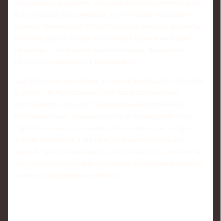
способность управлять обороной играют огромную роль
в построении игры команды. В отсутствие основного
вратаря тренерскому штабу приходится искать варианты
ротации, давать больше шансов дублёрам и молодым
голкиперам, но компенсировать влияние Акинфеева
полностью практически невозможно.
Сам Игорь, по его словам, не хочет превращать ситуацию
в драму. Он подчёркивает, что такие паузы можно
использовать с пользой: уделить время физическому
восстановлению, проанализировать прошедший сезон,
поработать над отдельными элементами игры, которые
трудно оттачивать в плотном графике официальных
матчей. Вратарь признаётся, что сейчас сосредоточен на
том, чтобы вернуться более свежим и готовым выдержать
длинную дистанцию чемпионата.