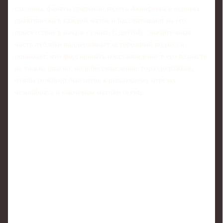
стороны, фанаты привыкли видеть Акинфеева в воротах
практически в каждом матче и рассчитывают на его
присутствие в начале сезона. С другой - значительная
часть публики поддерживает осторожный подход и
понимает, что форсировать восстановление в его возрасте
не только опасно, но и бессмысленно: гораздо важнее,
чтобы голкипер был готов к решающему отрезку
чемпионата и ключевым матчам осени.