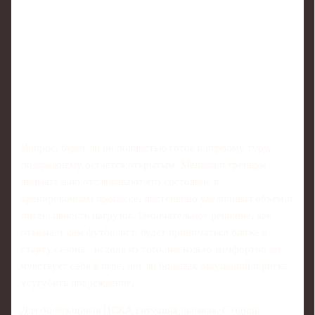
Вопрос, будет ли он полностью готов к первому туру,
по‑прежнему остаётся открытым. Медики и тренеры
внимательно отслеживают его состояние в
тренировочном процессе, постепенно увеличивая объём и
интенсивность нагрузок. Окончательное решение, как
отмечает сам футболист, будет приниматься ближе к
старту сезона - исходя из того, насколько комфортно он
чувствует себя в игре, нет ли болевых ощущений и риска
усугубить повреждение.
Для болельщиков ЦСКА ситуация двоякая. С одной