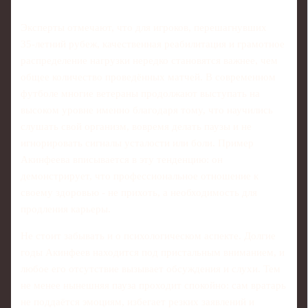
Эксперты отмечают, что для игроков, перешагнувших
35‑летний рубеж, качественная реабилитация и грамотное
распределение нагрузки нередко становятся важнее, чем
общее количество проведённых матчей. В современном
футболе многие ветераны продолжают выступать на
высоком уровне именно благодаря тому, что научились
слушать свой организм, вовремя делать паузы и не
игнорировать сигналы усталости или боли. Пример
Акинфеева вписывается в эту тенденцию: он
демонстрирует, что профессиональное отношение к
своему здоровью - не прихоть, а необходимость для
продления карьеры.
Не стоит забывать и о психологическом аспекте. Долгие
годы Акинфеев находится под пристальным вниманием, и
любое его отсутствие вызывает обсуждения и слухи. Тем
не менее нынешняя пауза проходит спокойно: сам вратарь
не поддаётся эмоциям, избегает резких заявлений и