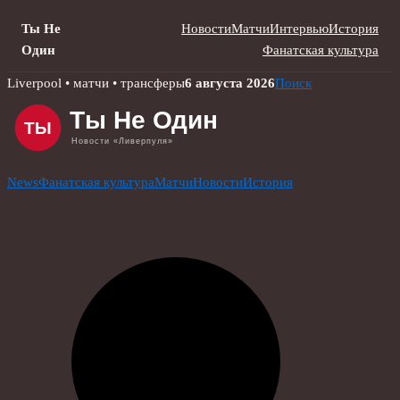
Ты Не
Новости
Матчи
Интервью
История
Один
Фанатская культура
Skip
Liverpool • матчи • трансферы
6 августа 2026
Поиск
to
content
News
Фанатская культура
Матчи
Новости
История