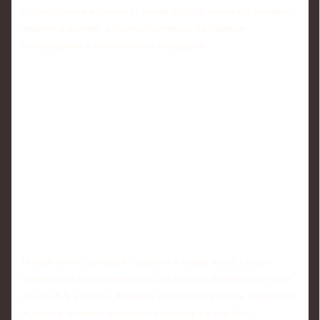
сосредоточен на работе. Такой подход помогает снизить
лишнее давление и сосредоточиться на главном -
возвращении в оптимальные кондиции.
Новый сезон, который стартует в конце июля, станет
очередным испытанием как для самого Акинфеева, так и
для ЦСКА в целом. Команде предстоит решать серьёзные
задачи, и наличие опытного голкипера в воротах