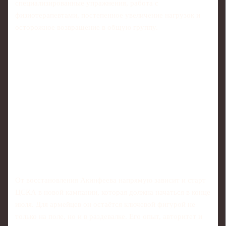
специализированные упражнения, работа с
физиотерапевтами, постепенное увеличение нагрузок и
осторожное возвращение в общую группу.
От восстановления Акинфеева напрямую зависит и старт
ЦСКА в новой кампании, которая должна начаться в конце
июля. Для армейцев он остаётся ключевой фигурой не
только на поле, но и в раздевалке. Его опыт, авторитет и