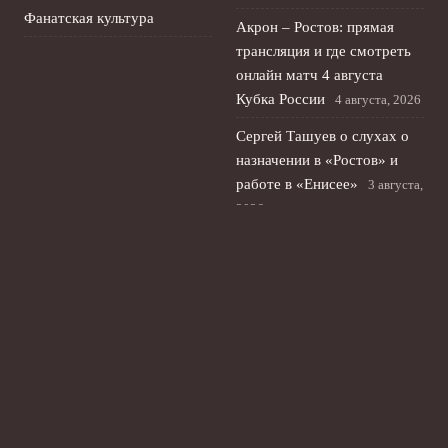
Фанатская культура
Акрон – Ростов: прямая
трансляция и где смотреть
онлайн матч 4 августа
Кубка России
4 августа, 2026
Сергей Ташуев о слухах о
назначении в «Ростов» и
работе в «Енисее»
3 августа,
2026
Стирлинг бросил вызов
Чимаеву и раскритиковал
его стиль боя в ММА
2
августа, 2026
© 2026 Ты Не Один
Новости «Ливерпуля»