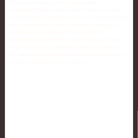
Отвечая на вопрос, удастся ли ему подойти в
оптимальной форме к старту нового сезона, он ответил,
что однозначного понимания на этот счёт нет: тренерский
штаб и медицинская служба продолжают наблюдать за
динамикой восстановления. "Надо спокойно
восстановиться, торопиться некуда. Чемпионат начнётся
только через месяц", - отметил Акинфеев, подчеркнув,
что для него принципиально важно подойти к сезону без
болевых ощущений и риска рецидива.