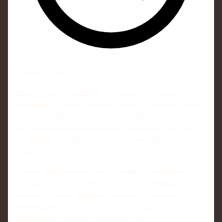
5 минут чтения
Карен Хачанов завершил выступление на турнире
категории ATP 500 в Дубае на стадии 1/8 финала, уступив
американцу Дженсону Бруксби. Российский теннисист не
смог пробиться в четвертьфинал, проиграв в двух сетах
сопернику, который в текущем рейтинге ATP занимает 49-
е место.
Встреча продолжалась 1 час 45 минут и завершилась
победой Бруксби со счётом 7:6 (8:6), 6:4. Первый сет
выдался особенно упорным: теннисисты уверенно
действовали на своей подаче, не допуская провалов, и
закономерно дошли до тай-брейка. Там чуть