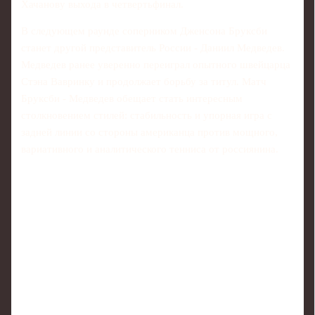
Хачанову выхода в четвертьфинал.
В следующем раунде соперником Дженсона Бруксби
станет другой представитель России - Даниил Медведев.
Медведев ранее уверенно переиграл опытного швейцарца
Стэна Вавринку и продолжает борьбу за титул. Матч
Бруксби - Медведев обещает стать интересным
столкновением стилей: стабильность и упорная игра с
задней линии со стороны американца против мощного,
вариативного и аналитического тенниса от россиянина.