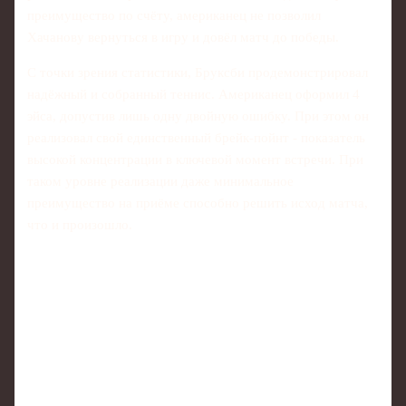
преимущество по счёту, американец не позволил
Хачанову вернуться в игру и довёл матч до победы.
С точки зрения статистики, Бруксби продемонстрировал
надёжный и собранный теннис. Американец оформил 4
эйса, допустив лишь одну двойную ошибку. При этом он
реализовал свой единственный брейк-пойнт - показатель
высокой концентрации в ключевой момент встречи. При
таком уровне реализации даже минимальное
преимущество на приёме способно решить исход матча,
что и произошло.