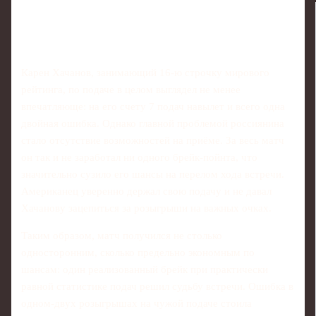
Карен Хачанов, занимающий 16-ю строчку мирового
рейтинга, по подаче в целом выглядел не менее
впечатляюще: на его счету 7 подач навылет и всего одна
двойная ошибка. Однако главной проблемой россиянина
стало отсутствие возможностей на приёме. За весь матч
он так и не заработал ни одного брейк-пойнта, что
значительно сузило его шансы на перелом хода встречи.
Американец уверенно держал свою подачу и не давал
Хачанову зацепиться за розыгрыши на важных очках.
Таким образом, матч получился не столько
односторонним, сколько предельно экономным по
шансам: один реализованный брейк при практически
равной статистике подач решил судьбу встречи. Ошибка в
одном-двух розыгрышах на чужой подаче стоила