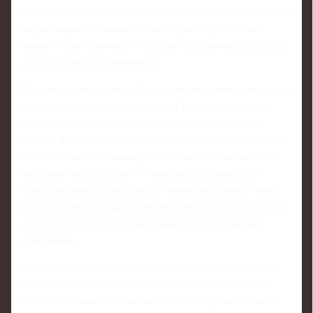
общим классом, а именно умением выступить без ошибок
на дистанции нескольких очков. Бруксби действовал
проще и прагматичнее, не пытаясь форсировать удары, и
дождался промаха оппонента.
С точки зрения турнирной сетки это поражение открывает
дополнительные возможности для Бруксби, которому
теперь предстоит встреча с Медведевым - одним из
главных фаворитов турнира. Победа над теннисистом из
топ-20 добавит американцу уверенности, а также может
позитивно сказаться на его позиции в рейтинге. Для
молодого игрока такие матчи - важно не только с точки
зрения очков, но и как подтверждение того, что его стиль
способен работать против сильных и более опытных
соперников.
Для российского болельщика ситуация двоякая. С одной
стороны, Хачанов завершил путь в Дубае раньше, чем
мог бы, учитывая его текущий статус и уровень игры. С