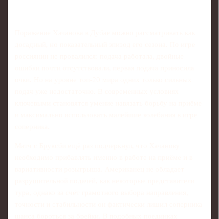
Поражение Хачанова в Дубае можно рассматривать как
досадный, но показательный эпизод его сезона. По игре
россиянин не провалился: подача работала, двойные
ошибки почти отсутствовали, первая подача приносила
очки. Но на уровне топ-20 мира одних только сильных
подач уже недостаточно. В современных условиях
ключевыми становятся умение навязать борьбу на приёме
и максимально использовать малейшие колебания в игре
соперника.
Матч с Бруксби ещё раз подчеркнул, что Хачанову
необходимо прибавлять именно в работе на приёме и в
вариативности розыгрыша. Американец не обладает
разрушительной подачей, как некоторые представители
тура, однако за счёт грамотного выбора направления,
точности и стабильности он фактически лишил соперника
шанса бороться за брейки. В подобных поединках