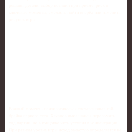
решают детали: выбор позиции при приёме, риск в
ключевые моменты, смелость пойти вперёд или изменить
рисунок игры.
Важный момент - психологическая составляющая тай-
брейка первого сета. Хачанов имел шансы переломить
ход партии, но в концовке чуть уступил в концентрации.
При равном уровне игры исход зачастую определяется не