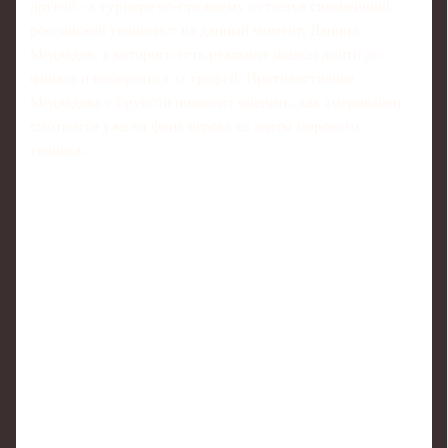
другой - в турнире по-прежнему остаётся сильнейший
российский теннисист на данный момент, Даниил
Медведев, у которого есть реальные шансы дойти до
финала и побороться за трофей. Противостояние
Медведева с Бруксби позволит оценить, как американец
смотрится уже на фоне игрока из элиты мирового
тенниса.