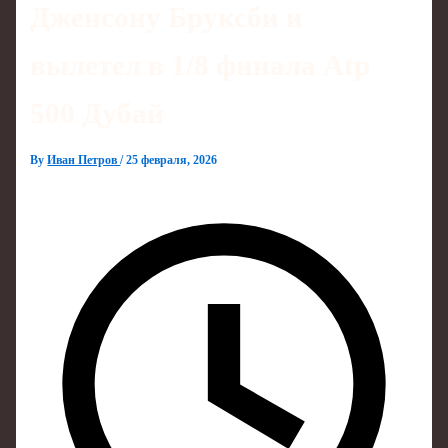
Дженсону Бруксби и
вылетел в 1/8 финала Atp
500 Дубай
By
Иван Петров
/
25 февраля, 2026