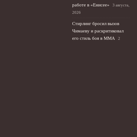
работе в «Енисее»
3 августа,
2026
Стирлинг бросил вызов
Чимаеву и раскритиковал
его стиль боя в ММА
2
августа, 2026
Флик: Ферран Торрес
остаётся в «Барселоне» и
важен в планах тренера
1
августа, 2026
© 2026 Ты Не Один
Новости «Ливерпуля»
News