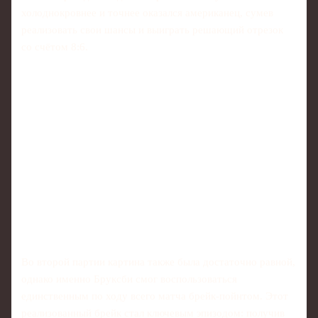
холоднокровнее и точнее оказался американец, сумев
реализовать свои шансы и выиграть решающий отрезок
со счётом 8:6.
Во второй партии картина также была достаточно равной,
однако именно Бруксби смог воспользоваться
единственным по ходу всего матча брейк-пойнтом. Этот
реализованный брейк стал ключевым эпизодом: получив