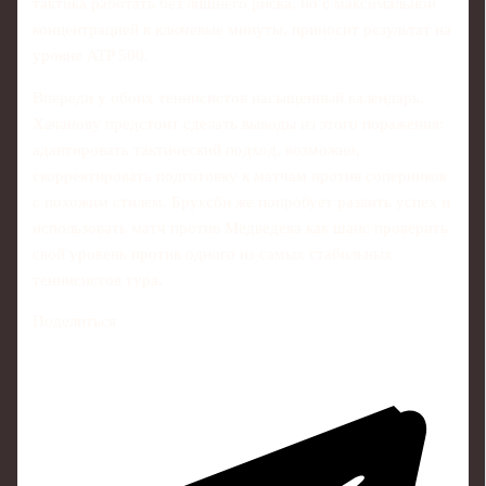
тактика работать без лишнего риска, но с максимальной
концентрацией в ключевые минуты, приносит результат на
уровне ATP 500.
Впереди у обоих теннисистов насыщенный календарь.
Хачанову предстоит сделать выводы из этого поражения:
адаптировать тактический подход, возможно,
скорректировать подготовку к матчам против соперников
с похожим стилем. Бруксби же попробует развить успех и
использовать матч против Медведева как шанс проверить
свой уровень против одного из самых стабильных
теннисистов тура.
Поделиться