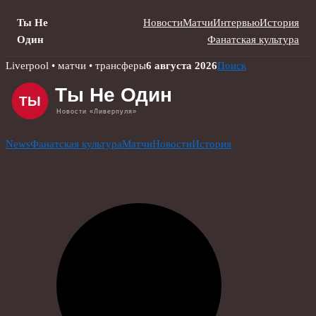
Ты Не
Новости
Матчи
Интервью
История
Один
Фанатская культура
Skip
Liverpool • матчи • трансферы
6 августа 2026
Поиск
to
content
News
Фанатская культура
Матчи
Новости
История