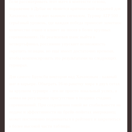
Если рассматривать этот матч в контексте сезона,
поражение в Дубае не является критической неудачей для
Хачанова, но служит важным сигналом. Турнир ATP 500 -
серьёзный уровень, где каждая победа приносит заметное
количество очков и влияет на посев в более крупных
соревнованиях. Не реализовав шанс выйти в
четвертьфинал, россиянин упускает возможность
укрепить позиции, но ещё имеет достаточно времени,
чтобы компенсировать это результатами на следующих
турнирах.
Для самого Бруксби виктория над Хачановым - важный
шаг в карьере. Обыграть 16-ю ракетку мира в двух сетах
на крупном турнире - это не просто локальный успех, а
заявка на регулярное присутствие в поздних стадиях
соревнований. При сохранении такой же стабильности на
подаче и эффективности на брейк-пойнтах американец
может постепенно подниматься в рейтинге и закрепиться
в более высокой части таблицы.