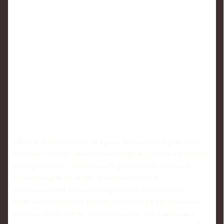
Матч в Дубае показал, что даже при внешнем равенстве -
по подаче, по продолжительности розыгрышей, по борьбе
в каждом гейме - исход может решиться в считанные
моменты. Для Хачанова это напоминание о
необходимости добавлять агрессии на приёме и не
позволять сопернику так уверенно контролировать свои
подачи. Для Бруксби - подтверждение, что выбранная