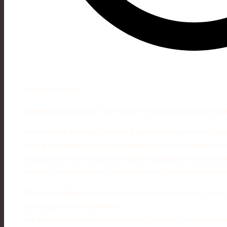
4 минут чтения
Коростелёв рассказал, чего ждёт от Олимпиады‑2026 и ка
Российский лыжник Савелий Коростелёв поделился ожи
года и обозначил, насколько реально, по его мнению, поб
подчеркнул, что сегодня не считает вершиной своих воз
уверен: при правильной подготовке он способен оказатьс
По словам Коростелёва, прогресс в его результатах — не 
целенаправленной работы:
«Я продолжаю прибавлять, сейчас главное — адаптирова