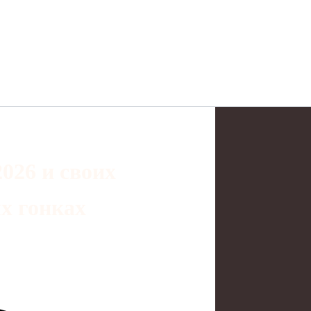
026 и своих
х гонках