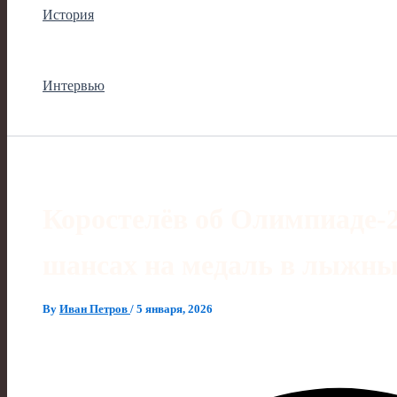
История
Интервью
Коростелёв об Олимпиаде‑2
шансах на медаль в лыжны
By
Иван Петров
/
5 января, 2026