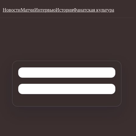
Новости
Матчи
Интервью
История
Фанатская культура