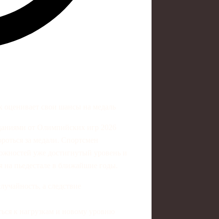
к оценивает свои шансы на медаль
даниями от Олимпийских игр 2026
ороться за медали. Спортсмен
можностей уже достигнутый уровень и
я на пьедестале в ближайшие годы.
случайность, а следствие
ться к нагрузкам и новому уровню