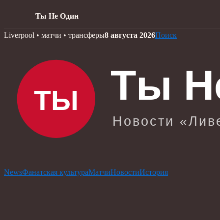
Ты Не Один
Skip
Liverpool • матчи • трансферы
8 августа 2026
Поиск
to
content
News
Фанатская культура
Матчи
Новости
История