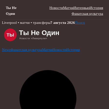
Ты Не
Новости
Матчи
Интервью
История
Один
Фанатская культура
Skip
Liverpool • матчи • трансферы
7 августа 2026
Поиск
to
content
News
Фанатская культура
Матчи
Новости
История