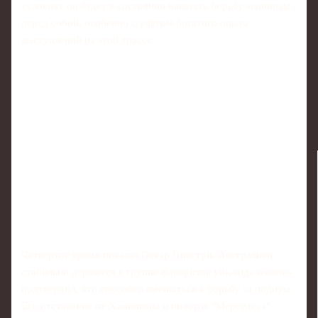
условиях он будет в состоянии навязать борьбу машинам
перед собой, особенно с учётом богатого опыта
выступлений на этой трассе.
Четвёртое время показал Оскар Пиастри. Австралиец
стабильно держится в группе фаворитов уик-энда и вновь
подтвердил, что способен вмешаться в борьбу за подиум.
Его отставание от Хэмилтона и пилотов "Мерседеса"