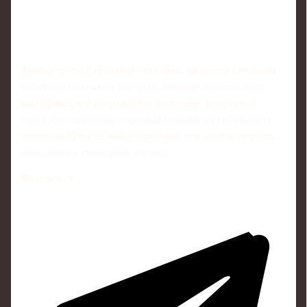
Финиш третьей практики стал лишь прологом к главным
событиям гоночного уик-энда. Впереди пилотов ждут
квалификация и напряжённая дистанция воскресной
гонки, где стратегия, стартовая позиция и стабильность
темпа окажутся не менее важными, чем чистая скорость,
показанная в свободных заездах.
Поделиться