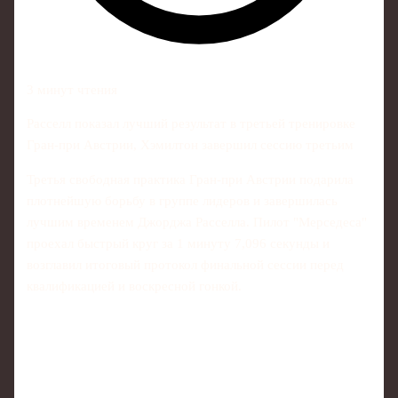
3 минут чтения
Расселл показал лучший результат в третьей тренировке
Гран‑при Австрии, Хэмилтон завершил сессию третьим
Третья свободная практика Гран‑при Австрии подарила
плотнейшую борьбу в группе лидеров и завершилась
лучшим временем Джорджа Расселла. Пилот "Мерседеса"
проехал быстрый круг за 1 минуту 7,096 секунды и
возглавил итоговый протокол финальной сессии перед
квалификацией и воскресной гонкой.