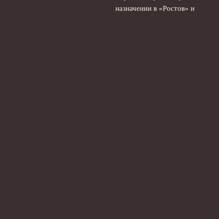
назначении в «Ростов» и
работе в «Енисее»
3 августа,
2026
Стирлинг бросил вызов
Чимаеву и раскритиковал
его стиль боя в ММА
2
августа, 2026
© 2026 Ты Не Один
Новости «Ливерпуля»
News
Интервью
История
Матчи