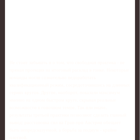
Не стоит забывать и о том, что свободная практика - не
прямая проекция на итоговый расклад в гонке. Некоторые
команды могли сознательно недоработать
квалификационный режим, сосредоточившись на длинных
сериях кругов. Другие, наоборот, показали максимум
именно на одном быстром круге, скрывая реальные
возможности в гоночном темпе. Так или иначе,
результаты третьей практики позволяют сделать главный
вывод: расстановка сил на Гран‑при Австрии обещает
быть непредсказуемой, а борьба за подиум - крайне
плотной.