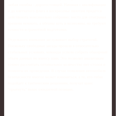
любая ошибка - дорогостоящей. Начиная с квалификации
и до клетчатого флага в воскресенье пилотам придётся
действовать максимально собранно: места для отыгрыша
времени немного, а обгоны хоть и возможны, но требуют
точности и грамотной подготовки.
Отдельного внимания заслуживает выбор стратегий.
Поскольку свободные заезды прошли в относительно
стабильных условиях, команды успели собрать обширный
объём данных по износу шин. Это позволит аналитикам
точнее рассчитать оптимальное количество пит‑стопов и
моменты их проведения. В случае появления автомобиля
безопасности многое может измениться, а те, кто гибко
подойдёт к тактическим решениям, получат шанс
"прыгнуть" выше ожидаемой позиции.