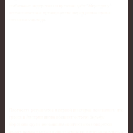
стабильное лидерство по времени даёт "Мерседесу"
психологическое преимущество перед решающими
сессиями уик-энда.
Плотность результатов в первой шестерке показывает, что
трасса в Австрии вновь обещает острую борьбу.
Короткий круг с небольшим количеством поворотов
делает каждый сотый доли секунды критически важным, а