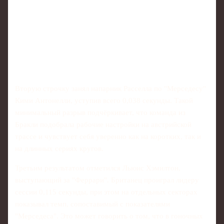
Вторую строчку занял напарник Расселла по "Мерседесу"
Кими Антонелли, уступив всего 0,038 секунды. Такой
минимальный разрыв подчёркивает, что команда из
Бракли подобрала рабочие настройки на австрийской
трассе и чувствует себя уверенно как на коротких, так и
на длинных сериях кругов.
Третьим результатом отметился Льюис Хэмилтон,
выступающий за "Феррари". Британец проиграл лидеру
сессии 0,115 секунды, при этом на отдельных секторах
показывал темп, сопоставимый с показателями
"Мерседеса". Это может говорить о том, что в гоночных