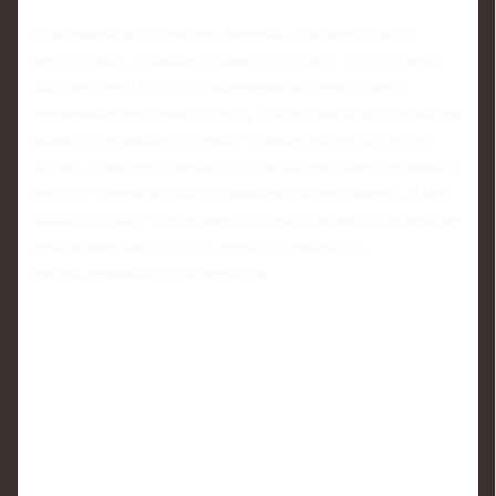
Основная гонка Гран‑при Австрии запланирована на
воскресенье, 28 июня. Именно там станет ясно, удастся
ли Джорджу Расселлу конвертировать лидерство в
тренировке в реальный успех, сможет ли Кими Антонелли
навязать стабильную борьбу за победу и оправдает ли
Льюис Хэмилтон высокие ожидания от его выступления в
составе "Феррари". За их спинами Оскар Пиастри, Ландо
Норрис и Макс Ферстаппен будут готовы воспользоваться
любой ошибкой лидеров, чтобы вмешаться в
распределение мест на подиуме.