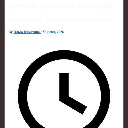
третьей практике Гран‑при
Австрии, Хэмилтон третий
By
Ольга Никитина
/
27 июня, 2026