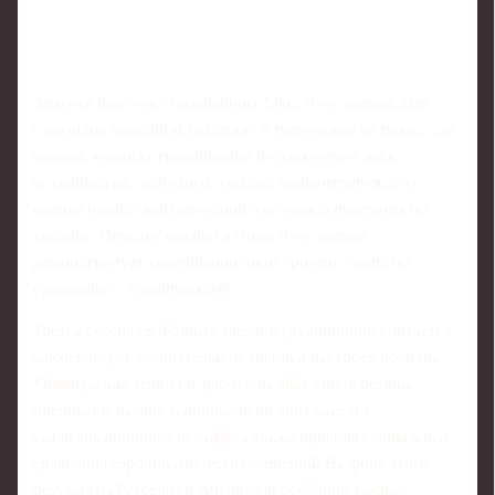
Замкнул шестерку сильнейших Макс Ферстаппен. Для
голландца подобный результат в тренировке не повод для
паники: команда традиционно не раскрывает весь
потенциал на свободных заездах, концентрируясь на
оценке разных конфигураций настроек и программ по
топливу. Нередко именно в гонке Ферстаппен
демонстрирует совершенно иной уровень темпа по
сравнению с тренировками.
Третья сессия свободных заездов традиционно считается
ключевой для окончательной доводки настроек болидов.
Команды анализируют работу разных типов резины,
оценивают баланс машины на полном баке и в
квалификационном режиме, а также проводят финальные
сравнения аэродинамических решений. На фоне этого
результаты Расселла и Антонелли особенно важны: