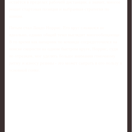
остаётся в пределах рабочей дистанции, а значит, многое
решат стартовая позиция и выбранная стратегия по
шинам.
Пятым стал Ландо Норрис. Его круг сложился не
идеально, однако общий темп выглядит многообещающе.
В то время как напарник по команде сосредоточился на
поиске скорости на одном быстром круге, Норрис, судя
по отрезкам, мог уделять больше внимания гоночному
ритму и износу резины - это может сыграть в его пользу в
основной гонке.