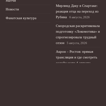
Матчи
Мирлинд Даку в Спартаке:
Новости
реакция отца на переход из
Рубина
6 августа, 2026
Фанатская культура
Смородская раскритиковала
подготовку «Локомотива» и
спрогнозировала трудный
сезон
5 августа, 2026
Акрон – Ростов: прямая
трансляция и где смотреть
онлайн матч 4 августа
Кубка России
4 августа, 2026
Сергей Ташуев о слухах о
назначении в «Ростов» и
работе в «Енисее»
3 августа,
2026
© 2026 Ты Не Один
Новости «Ливерпуля»