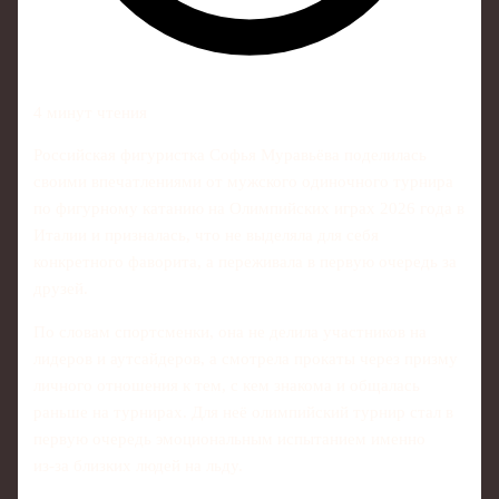
4 минут чтения
Российская фигуристка Софья Муравьёва поделилась
своими впечатлениями от мужского одиночного турнира
по фигурному катанию на Олимпийских играх 2026 года в
Италии и призналась, что не выделяла для себя
конкретного фаворита, а переживала в первую очередь за
друзей.
По словам спортсменки, она не делила участников на
лидеров и аутсайдеров, а смотрела прокаты через призму
личного отношения к тем, с кем знакома и общалась
раньше на турнирах. Для неё олимпийский турнир стал в
первую очередь эмоциональным испытанием именно
из‑за близких людей на льду.