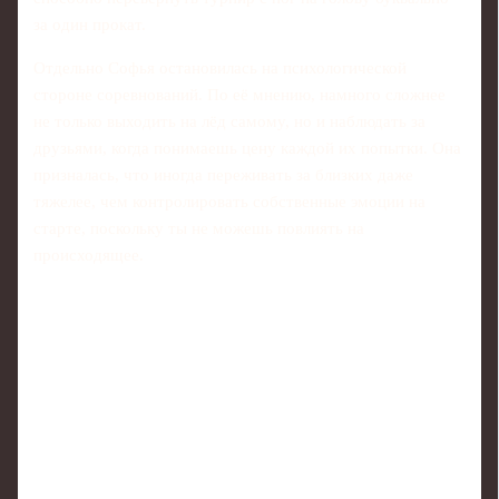
за один прокат.
Отдельно Софья остановилась на психологической
стороне соревнований. По её мнению, намного сложнее
не только выходить на лёд самому, но и наблюдать за
друзьями, когда понимаешь цену каждой их попытки. Она
призналась, что иногда переживать за близких даже
тяжелее, чем контролировать собственные эмоции на
старте, поскольку ты не можешь повлиять на
происходящее.