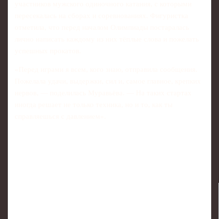
участников мужского одиночного катания, с которыми
пересекалась на сборах и соревнованиях. Фигуристка
отметила, что перед началом Олимпиады постаралась
лично написать каждому из них тёплые слова и пожелать
успешных прокатов.
«Перед играми я всем, кого знаю, отправила сообщения.
Пожелала удачи, выдержки, сил и, самое главное, крепких
нервов, — поделилась Муравьёва. — На таких стартах
иногда решает не только техника, но и то, как ты
справляешься с давлением».