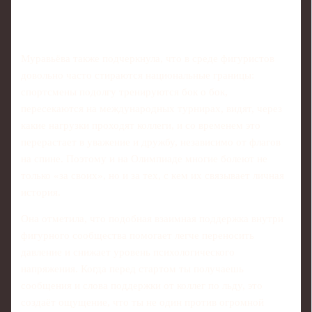
Муравьёва также подчеркнула, что в среде фигуристов
довольно часто стираются национальные границы:
спортсмены подолгу тренируются бок о бок,
пересекаются на международных турнирах, видят, через
какие нагрузки проходят коллеги, и со временем это
перерастает в уважение и дружбу, независимо от флагов
на спине. Поэтому и на Олимпиаде многие болеют не
только «за своих», но и за тех, с кем их связывает личная
история.
Она отметила, что подобная взаимная поддержка внутри
фигурного сообщества помогает легче переносить
давление и снижает уровень психологического
напряжения. Когда перед стартом ты получаешь
сообщения и слова поддержки от коллег по льду, это
создаёт ощущение, что ты не один против огромной