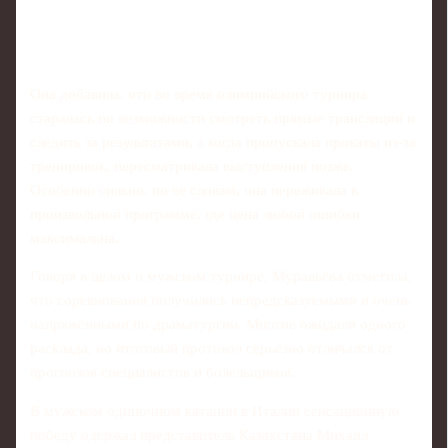
Она добавила, что во время олимпийского турнира
старалась по возможности смотреть прямые трансляции и
следить за результатами, а когда пропускала прокаты из‑за
тренировок, пересматривала выступления позже.
Особенно сильно, по её словам, она переживала в
произвольной программе, где цена любой ошибки
максимальна.
Говоря в целом о мужском турнире, Муравьёва отметила,
что соревнования получились непредсказуемыми и очень
напряжёнными по драматургии. Многие ожидали одного
расклада, но итоговый протокол серьёзно отличался от
прогнозов специалистов и болельщиков.
В мужском одиночном катании в Италии сенсационную
победу одержал представитель Казахстана Михаил