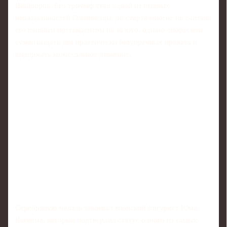
Шайдоров. Его триумф стал одной из главных
неожиданностей Олимпиады: до старта многие не считали
его главным претендентом на золото, однако спортсмен
сумел выдать два практически безупречных проката и
выдержать колоссальное давление.
Серебряную медаль завоевал японский фигурист Юма
Кагияма, который подтвердил статус одного из самых