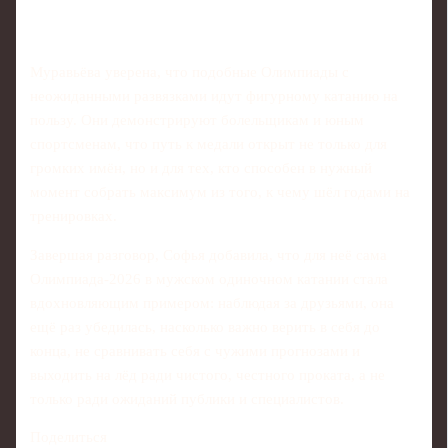
Муравьёва уверена, что подобные Олимпиады с
неожиданными развязками идут фигурному катанию на
пользу. Они демонстрируют болельщикам и юным
спортсменам, что путь к медали открыт не только для
громких имён, но и для тех, кто способен в нужный
момент собрать максимум из того, к чему шёл годами на
тренировках.
Завершая разговор, Софья добавила, что для неё сама
Олимпиада-2026 в мужском одиночном катании стала
вдохновляющим примером: наблюдая за друзьями, она
ещё раз убедилась, насколько важно верить в себя до
конца, не сравнивать себя с чужими прогнозами и
выходить на лёд ради чистого, честного проката, а не
только ради ожиданий публики и специалистов.
Поделиться