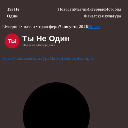
Ты Не
Новости
Матчи
Интервью
История
Один
Фанатская культура
Skip
Liverpool • матчи • трансферы
7 августа 2026
Поиск
to
content
News
Фанатская культура
Матчи
Новости
История