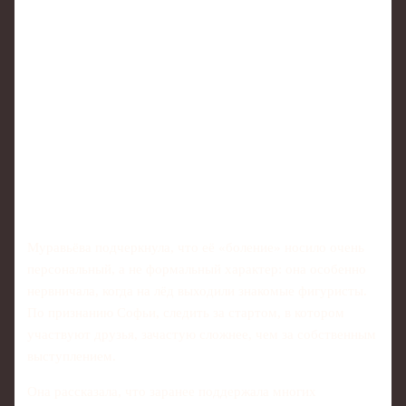
Муравьёва подчеркнула, что её «боление» носило очень
персональный, а не формальный характер: она особенно
нервничала, когда на лёд выходили знакомые фигуристы.
По признанию Софьи, следить за стартом, в котором
участвуют друзья, зачастую сложнее, чем за собственным
выступлением.
Она рассказала, что заранее поддержала многих