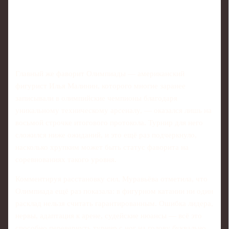
Главный же фаворит Олимпиады — американский
фигурист Илья Малинин, которого многие заранее
записывали в олимпийские чемпионы благодаря
уникальному техническому арсеналу, — оказался лишь на
восьмой строчке итогового протокола. Турнир для него
сложился ниже ожиданий, и это ещё раз подчеркнуло,
насколько хрупким может быть статус фаворита на
соревнованиях такого уровня.
Комментируя расстановку сил, Муравьёва отметила, что
Олимпиада ещё раз показала: в фигурном катании ни один
расклад нельзя считать гарантированным. Ошибка лидера,
нервы, адаптация к арене, судейские нюансы — всё это
способно перевернуть турнир с ног на голову буквально