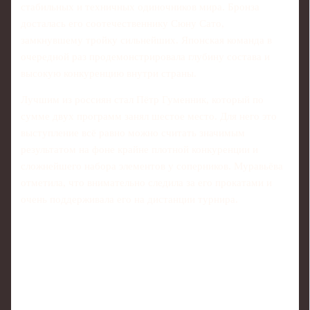
стабильных и техничных одиночников мира. Бронза
досталась его соотечественнику Сюну Сато,
замкнувшему тройку сильнейших. Японская команда в
очередной раз продемонстрировала глубину состава и
высокую конкуренцию внутри страны.
Лучшим из россиян стал Пётр Гуменник, который по
сумме двух программ занял шестое место. Для него это
выступление всё равно можно считать значимым
результатом на фоне крайне плотной конкуренции и
сложнейшего набора элементов у соперников. Муравьёва
отметила, что внимательно следила за его прокатами и
очень поддерживала его на дистанции турнира.