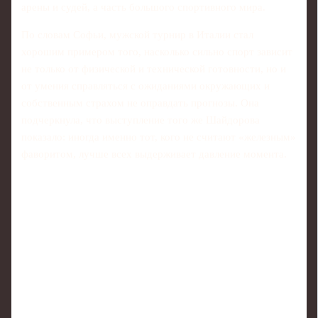
арены и судей, а часть большого спортивного мира.
По словам Софьи, мужской турнир в Италии стал
хорошим примером того, насколько сильно спорт зависит
не только от физической и технической готовности, но и
от умения справляться с ожиданиями окружающих и
собственным страхом не оправдать прогнозы. Она
подчеркнула, что выступление того же Шайдорова
показало: иногда именно тот, кого не считают «железным»
фаворитом, лучше всех выдерживает давление момента.