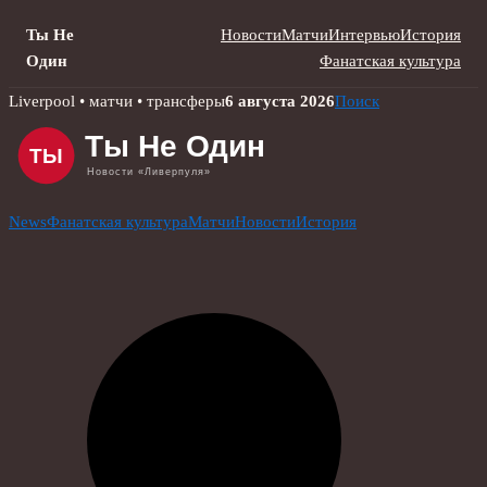
Ты Не
Новости
Матчи
Интервью
История
Один
Фанатская культура
Skip
Liverpool • матчи • трансферы
6 августа 2026
Поиск
to
content
News
Фанатская культура
Матчи
Новости
История