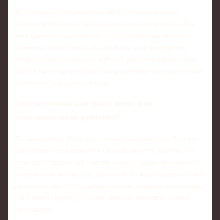
В «Спартаке» традиционно много эмоциональных
лидеров и игроков с ярко выраженным характером. Для
иностранного специалиста это дополнительный вызов:
нужно не только донести свои идеи, но и престроить
команду психологически, избежав расколов в раздевалке.
Любой намёк на конфликт или разделение на группировки
мгновенно отразится на поле.
Долгосрочный контракт: плюс или
дополнительное давление?
Соглашение до 2028 года с одной стороны даёт Карседо
ощущение стабильности и сигнализирует о доверии со
стороны руководства. Тренер может планировать работу
на несколько лет вперёд, думать не только о сиюминутном
результате, но и о развитии молодых игроков, построении
системной структуры игры, подборе кадров под свои
требования.