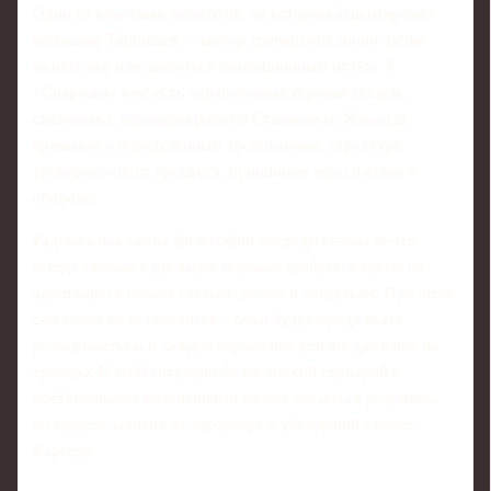
Один из ключевых моментов, на котором акцентировал
внимание Тарпищев, – выбор тренерской линии: резко
менять всё или двигаться эволюционным путём. У
«Спартака» уже есть наработанная игровая модель,
связанная с периодом работы Станковича. Команда
привыкла к определённым требованиям, структуре
тренировочного процесса, принципам игры в атаке и
обороне.
Радикальная смена философии посреди сезона почти
всегда связана с рисками: игрокам требуется время на
адаптацию к новым схемам, ролям и нагрузкам. При этом
сам сезон не остановится – очки будут продолжать
разыгрываться, и каждое поражение усилит давление на
тренера. В этой ситуации более мягкий сценарий с
постепенными изменениями может оказаться разумнее,
но многое зависит от характера и убеждений самого
Карседо.