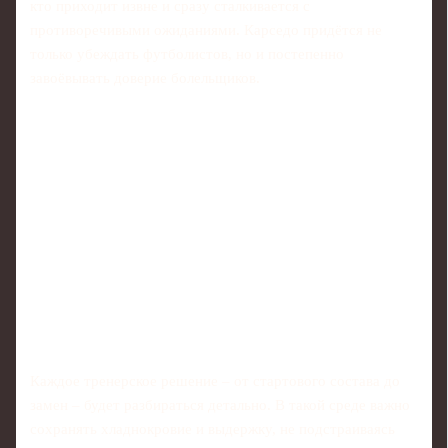
кто приходит извне и сразу сталкивается с
противоречивыми ожиданиями. Карседо придётся не
только убеждать футболистов, но и постепенно
завоёвывать доверие болельщиков.
Каждое тренерское решение – от стартового состава до
замен – будет разбираться детально. В такой среде важно
сохранять хладнокровие и выдержку, не подстраиваясь