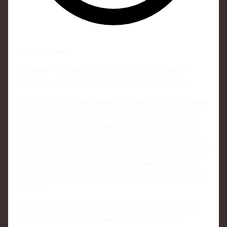
6 минут чтения
Тарпищев – о приходе Карседо в «Спартак»: много
неизвестных и ключевые вопросы к новому тренеру
Президент Федерации тенниса России Шамиль Тарпищев
прокомментировал назначение испанского специалиста
Хуана Карлоса Карседо главным тренером московского
«Спартака». Функционер подчеркнул, что лично с новым
наставником красно-белых не знаком и потому не берётся
делать категоричные прогнозы о том, каким будет его
стиль работы и как он впишется в нынешнюю ситуацию в
команде.
По словам Тарпищева, главный интерес сейчас связан с
тем, станет ли Карседо резко перестраивать игру