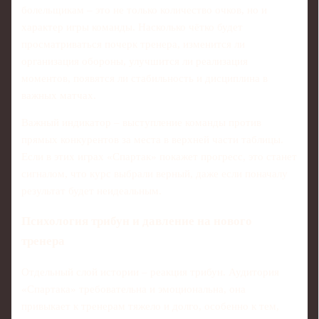
болельщикам – это не только количество очков, но и
характер игры команды. Насколько чётко будет
просматриваться почерк тренера, изменится ли
организация обороны, улучшится ли реализация
моментов, появятся ли стабильность и дисциплина в
важных матчах.
Важный индикатор – выступление команды против
прямых конкурентов за места в верхней части таблицы.
Если в этих играх «Спартак» покажет прогресс, это станет
сигналом, что курс выбрали верный, даже если поначалу
результат будет неидеальным.
Психология трибун и давление на нового
тренера
Отдельный слой истории – реакция трибун. Аудитория
«Спартака» требовательна и эмоциональна, она
привыкает к тренерам тяжело и долго, особенно к тем,