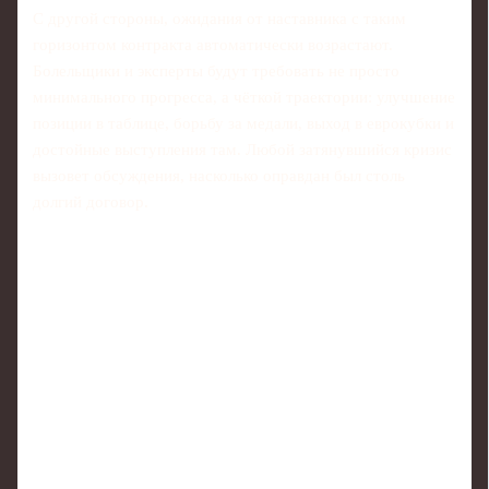
С другой стороны, ожидания от наставника с таким
горизонтом контракта автоматически возрастают.
Болельщики и эксперты будут требовать не просто
минимального прогресса, а чёткой траектории: улучшение
позиции в таблице, борьбу за медали, выход в еврокубки и
достойные выступления там. Любой затянувшийся кризис
вызовет обсуждения, насколько оправдан был столь
долгий договор.