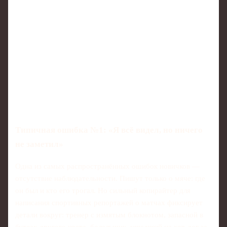
Типичная ошибка №1: «Я всё видел, но ничего
не заметил»
Одна из самых распространённых ошибок новичков —
отсутствие наблюдательности. Пишут только о мяче: где
он был и кто его трогал. Но сильный копирайтер для
написания спортивных репортажей о матчах фиксирует
детали вокруг: тренер с измятым блокнотом, запасной в