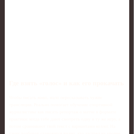
Где взять «голос» и как его прокачать
Чтобы писать живо, мало пересказывать чужие
трансляции. Реально помогает обучение спортивной
журналистике как писать репортаж о матче в формате
практики: когда тебе дают смотреть одну и ту же игру, а
потом сравнивают твой текст с вариантами коллег. На
таких разборах становится видно, кто застрял на уровне