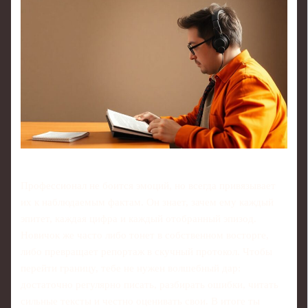
Профессионал не боится эмоций, но всегда привязывает
их к наблюдаемым фактам. Он знает, зачем ему каждый
эпитет, каждая цифра и каждый отобранный эпизод.
Новичок же часто либо тонет в собственном восторге,
либо превращает репортаж в скучный протокол. Чтобы
перейти границу, тебе не нужен волшебный дар:
достаточно регулярно писать, разбирать ошибки, читать
сильные тексты и честно оценивать свои. В итоге ты