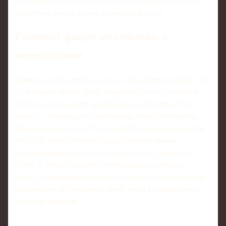
аналитики, литературного очерка и прямой трансляции,
где ритм и эмоция важны не меньше фактов.
Главный фокус: не событие, а
переживание
Новички часто пишут так, будто заполняют протокол: «На
15-й минуте забили, на 32-й удаление, на 90+3 угловой».
Читатель и так найдёт хронологию в статистике. Твоя
задача — описать, что чувствовали люди в эти минуты.
Разница простая: «На 15-й минуте Иванов забил» против
«На 15-й минуте Иванов прервал вязкую тишину
стадиона ударом, после которого сектор С вышел из
себя». В первом варианте информация, во втором —
опыт. Эмоциональный репортаж строится на траектории
напряжения: от ожидания к пику, затем к развязке, как в
хорошем триллере.