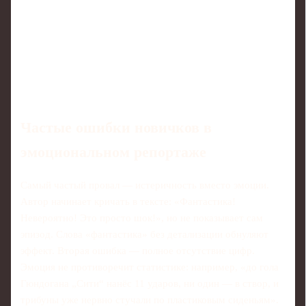
Частые ошибки новичков в
эмоциональном репортаже
Самый частый провал — истеричность вместо эмоции.
Автор начинает кричать в тексте: «Фантастика!
Невероятно! Это просто шок!», но не показывает сам
эпизод. Слова «фантастика» без детализации обнуляют
эффект. Вторая ошибка — полное отсутствие цифр.
Эмоция не противоречит статистике: например, «до гола
Гюндогана „Сити“ нанёс 11 ударов, ни один — в створ, и
трибуны уже нервно стучали по пластиковым сиденьям».