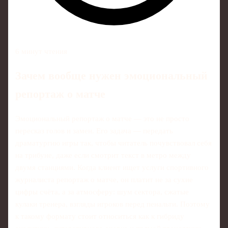
6 минут чтения
Зачем вообще нужен эмоциональный
репортаж о матче
Эмоциональный репортаж о матче — это не просто
пересказ голов и замен. Его задача — передать
драматургию игры так, чтобы читатель почувствовал себя
на трибуне, даже если смотрит текст в метро между
двумя станциями. Когда клиент ищет услуги спортивного
журналиста репортаж о матче, он платит не за сухие
цифры счёта, а за атмосферу: шум сектора, сжатые
кулаки тренера, взгляды игроков перед пенальти. Поэтому
к такому формату стоит относиться как к гибриду