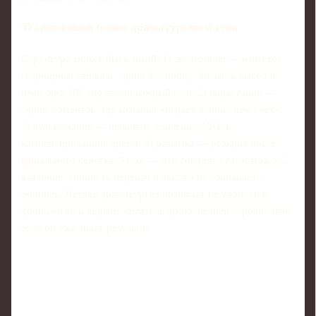
Технический блок: драматургия матча
Структура может быть такой: 1) экспозиция — контекст
(турнирная таблица, серия без побед, битва за выход в
плей-офф ЛЧ, где важен каждый гол); 2) нарастание —
серия моментов, где команда «играет лучше, чем счёт»;
3) кульминация — пенальти, удаление, VAR в
компенсированное время; 4) развязка — реакция после
финального свистка; 5) эхо — что говорят статистика xG,
владение, точность передач и как это не совпадает с
эмоцией. Чёткая драматургия помогает не утонуть в
хронологии и держит читателя до последней строки, даже
если он уже знает результат.