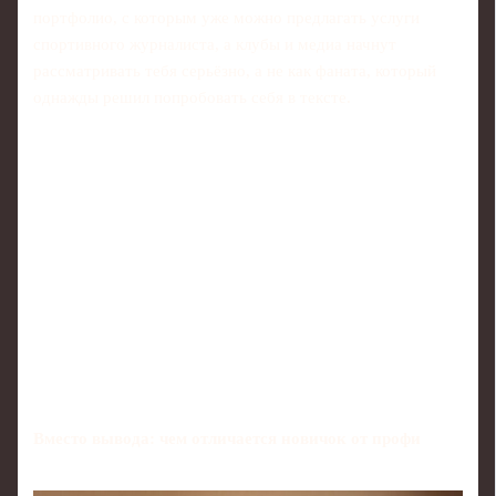
портфолио, с которым уже можно предлагать услуги
спортивного журналиста, а клубы и медиа начнут
рассматривать тебя серьёзно, а не как фаната, который
однажды решил попробовать себя в тексте.
Вместо вывода: чем отличается новичок от профи