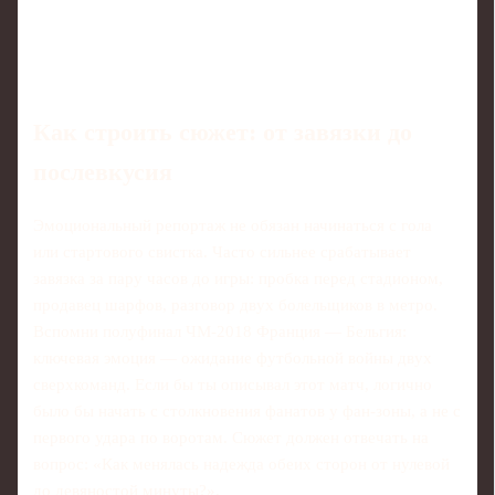
Как строить сюжет: от завязки до
послевкусия
Эмоциональный репортаж не обязан начинаться с гола
или стартового свистка. Часто сильнее срабатывает
завязка за пару часов до игры: пробка перед стадионом,
продавец шарфов, разговор двух болельщиков в метро.
Вспомни полуфинал ЧМ‑2018 Франция — Бельгия:
ключевая эмоция — ожидание футбольной войны двух
сверхкоманд. Если бы ты описывал этот матч, логично
было бы начать с столкновения фанатов у фан-зоны, а не с
первого удара по воротам. Сюжет должен отвечать на
вопрос: «Как менялась надежда обеих сторон от нулевой
до девяностой минуты?».