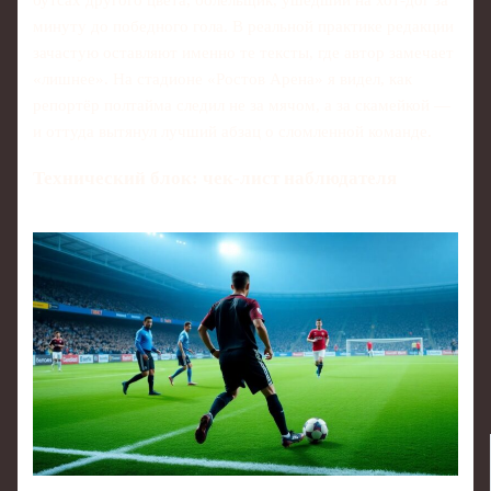
бутсах другого цвета, болельщик, ушедший на хот-дог за
минуту до победного гола. В реальной практике редакции
зачастую оставляют именно те тексты, где автор замечает
«лишнее». На стадионе «Ростов Арена» я видел, как
репортёр полтайма следил не за мячом, а за скамейкой —
и оттуда вытянул лучший абзац о сломленной команде.
Технический блок: чек-лист наблюдателя