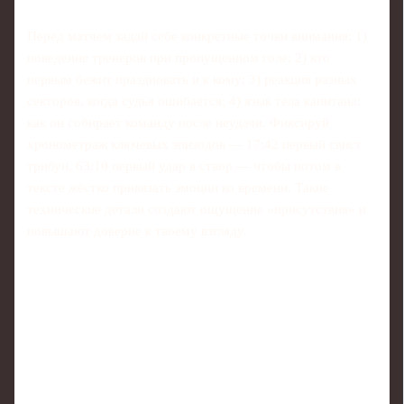
Перед матчем задай себе конкретные точки внимания: 1)
поведение тренеров при пропущенном голе; 2) кто
первым бежит праздновать и к кому; 3) реакция разных
секторов, когда судья ошибается; 4) язык тела капитана:
как он собирает команду после неудачи. Фиксируй
хронометраж ключевых эпизодов — 17:42 первый свист
трибун, 63:10 первый удар в створ — чтобы потом в
тексте жёстко привязать эмоции ко времени. Такие
технические детали создают ощущение «присутствия» и
повышают доверие к твоему взгляду.