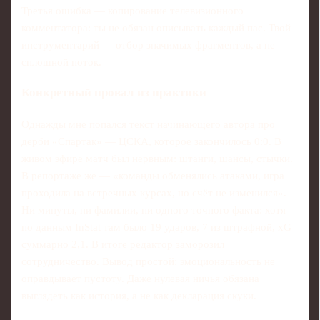
Третья ошибка — копирование телевизионного
комментатора: ты не обязан описывать каждый пас. Твой
инструментарий — отбор значимых фрагментов, а не
сплошной поток.
Конкретный провал из практики
Однажды мне попался текст начинающего автора про
дерби «Спартак» — ЦСКА, которое закончилось 0:0. В
живом эфире матч был нервным: штанги, шансы, стычки.
В репортаже же — «команды обменялись атаками, игра
проходила на встречных курсах, но счёт не изменился».
Ни минуты, ни фамилии, ни одного точного факта: хотя
по данным InStat там было 19 ударов, 7 из штрафной, xG
суммарно 2,1. В итоге редактор заморозил
сотрудничество. Вывод простой: эмоциональность не
оправдывает пустоту. Даже нулевая ничья обязана
выглядеть как история, а не как декларация скуки.