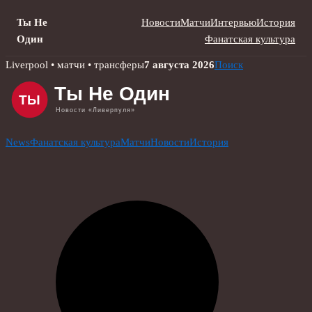
Ты Не
Новости
Матчи
Интервью
История
Один
Фанатская культура
Skip
Liverpool • матчи • трансферы
7 августа 2026
Поиск
to
content
News
Фанатская культура
Матчи
Новости
История