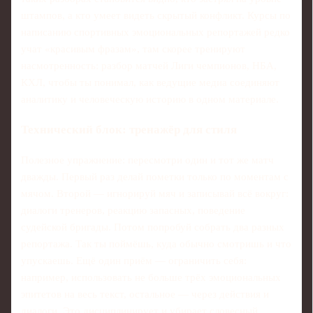
штампов, а кто умеет видеть скрытый конфликт. Курсы по
написанию спортивных эмоциональных репортажей редко
учат «красивым фразам», там скорее тренируют
насмотренность: разбор матчей Лиги чемпионов, НБА,
КХЛ, чтобы ты понимал, как ведущие медиа соединяют
аналитику и человеческую историю в одном материале.
Технический блок: тренажёр для стиля
Полезное упражнение: пересмотри один и тот же матч
дважды. Первый раз делай пометки только по моментам с
мячом. Второй — игнорируй мяч и записывай всё вокруг:
диалоги тренеров, реакцию запасных, поведение
судейской бригады. Потом попробуй собрать два разных
репортажа. Так ты поймёшь, куда обычно смотришь и что
упускаешь. Ещё один приём — ограничить себя:
например, использовать не больше трёх эмоциональных
эпитетов на весь текст, остальное — через действия и
диалоги. Это дисциплинирует и убирает словесный