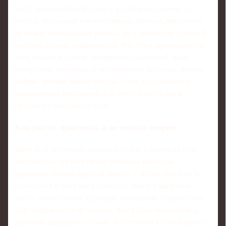
текст эмоциональный отчет о футбольном матче» от
клубов, федераций или спортивных брендов. Им нужны
не только официальные релизы, но и тексты для соцсетей,
клубных блогов, спецпроектов. Вот тут и превращаются
твои навыки в услуги: предпросмотры матчей, лайв-
репортажи, лонгриды об исторических встречах. Факты,
цифры, эмоции, живые цитаты — всё это становится
продаваемым продуктом, а не просто хобби после
просмотра очередного тура.
Как расти: практика, а не только теория
Даже если ты прошёл классные курсы и прочитал гору
литературы, без регулярной практики ничего не
сдвинется. Самый простой способ — вести свой блог и
относиться к нему как к полигону. Пиши о дворовых
лигах, любительских турнирах, юношеских первенствах.
Там эмоций часто не меньше, чем в Лиге чемпионов, а
давление аудитории — ниже. Постепенно у тебя появится