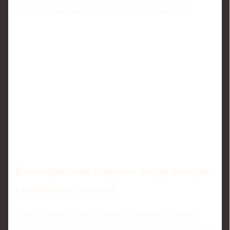
мусор, который часто заполняет тексты новичков.
Коммерческая сторона: когда эмоция
становится услугой
Если ты умеешь собирать живую картинку и держать
ритм, очень быстро придёшь к запросам в духе «заказать