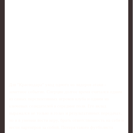
Для "Краснодара" уход одного из лидеров атаки -
заметное событие. Сперцян долгое время считался одним
из самых перспективных игроков клуба и одним из
ключевых созидателей в середине поля. Его вклад
выражался не только в голах и результативных передачах,
но и в умении вести игру, брать ответственность на себя и
вести партнёров за собой. Потеря такого футболиста