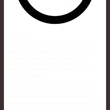
4 минут чтения
Сперцян сделал первое эмоциональное заявление после
перехода из "Краснодара" в саудовский "Аль-Ахли".
Полузащитник сборной Армении обратился к
болельщикам, подчеркнув, что не прощается с ними
навсегда, а лишь говорит "до свидания", оставляя дверь
открытой для будущего.
По словам игрока, уход из клуба, в котором он вырос и
провёл ключевые годы карьеры, стал для него одним из
самых сложных моментов. Сперцян назвал день
расставания с "Краснодаром" особенным и признался, что
он навсегда останется в его памяти. Отдельно футболист