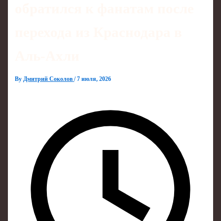
обратился к фанатам после
перехода из Краснодара в
Аль-Ахли
By
Дмитрий Соколов
/
7 июля, 2026