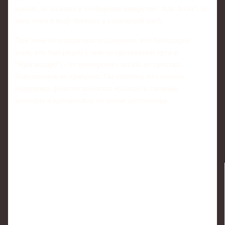
канале, не называя в сообщении конкретно "Аль-Ахли", но
явно имея в виду переход в саудовский клуб.
При этом полузащитник подчеркнул, что благодарен
всем, кто был рядом с ним на протяжении пути в
"Краснодаре", - от тренерского штаба до простых
болельщиков на трибунах. Он отметил, что именно
поддержка фанатов помогала команде в сложные
моменты и вдохновляла на новые достижения.