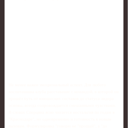
Не менее важен эмоциональный аспект. Для любого
воспитанника клуба расставание с командой, в которой он
прошёл путь от юношеских составов до статуса лидера
основы, всегда сопровождается смешанными чувствами.
В словах Сперцяна ясно читается ностальгия по годам в
"Краснодаре", но одновременно и готовность к новым
вызовам. Формулировка "говорю не "прощай", а "до