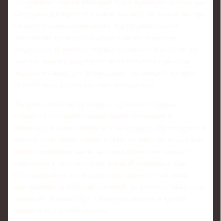
В ближайшее время внимание будет приковано к тому, как
Сперцян адаптируется к новой команде: насколько быстро
он найдёт взаимопонимание с партнёрами, освоит
требования тренерского штаба и начнёт влиять на
результаты. Именно от первых месяцев в "Аль-Ахли" во
многом зависит, закрепится ли он в статусе одного из
лидеров и оправдает ли ожидания, связанные с крупной
суммой трансфера и высоким контрактом.
На фоне этого сам футболист, судя по его словам,
старается сохранять уважительное отношение к
прошлому и сфокусироваться на будущем. Он оставляет в
памяти годы, проведённые в "Краснодаре", но делает шаг
вперёд, принимая вызов, который неизбежно связан с
переходом в другую страну и новый чемпионат. Для
болельщиков же его позиция даёт надежду, что связь,
выстроенная за годы выступлений, не исчезнет, даже если
теперь их любимец будет выходить на поле в другой
форме и под другим флагом.