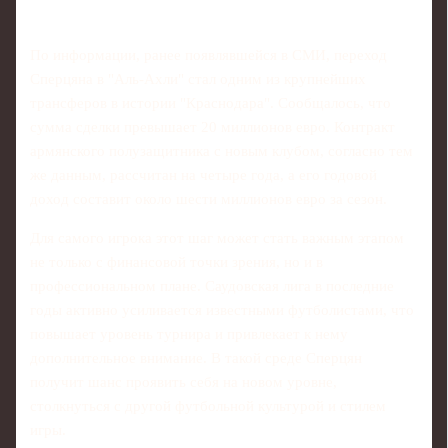
По информации, ранее появлявшейся в СМИ, переход
Сперцяна в "Аль-Ахли" стал одним из крупнейших
трансферов в истории "Краснодара". Сообщалось, что
сумма сделки превышает 20 миллионов евро. Контракт
армянского полузащитника с новым клубом, согласно тем
же данным, рассчитан на четыре года, а его годовой
доход составит около шести миллионов евро за сезон.
Для самого игрока этот шаг может стать важным этапом
не только с финансовой точки зрения, но и в
профессиональном плане. Саудовская лига в последние
годы активно усиливается известными футболистами, что
повышает уровень турнира и привлекает к нему
дополнительное внимание. В такой среде Сперцян
получит шанс проявить себя на новом уровне,
столкнуться с другой футбольной культурой и стилем
игры.