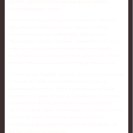
требует серьёзной работы на трансферном рынке и
адаптации игровой схемы.
Вместе с тем, подобная сделка подчёркивает, что клуб
продолжает развивать и успешно продавать своих
воспитанников на высокий уровень. Для академии
"Краснодара" история Сперцяна - показатель того, что
через систему подготовки можно вырасти до игрока,
востребованного на международном рынке и способного
перейти в финансово мощный клуб за крупную сумму.
С точки зрения сборной Армении, переезд полузащитника
в "Аль-Ахли" также может повлиять на его роль в
национальной команде. Играя в чемпионате, который
привлекает большое внимание, Сперцян может получить
дополнительный опыт, полезный на международной
арене. При этом важно, чтобы переход не сказался на его
игровой практике: регулярные выходы на поле и
стабильная форма остаются ключевыми факторами для
его выступлений за сборную.