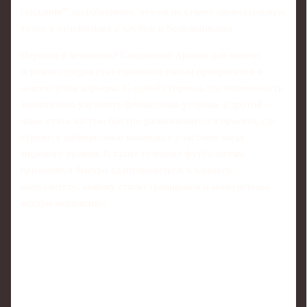
свидания"" подчёркивает, что он не ставит окончательную
точку в отношениях с клубом и болельщиками.
Переход в чемпионат Саудовской Аравии для многих
игроков сегодня стал символом смены приоритетов и
нового этапа карьеры. С одной стороны, это возможность
значительно улучшить финансовые условия, с другой -
шанс стать частью быстро развивающегося проекта, где
строятся амбициозные команды с участием звёзд
мирового уровня. В таких условиях футболистам
приходится быстро адаптироваться: к климату,
менталитету, новому стилю тренировок и конкуренции
внутри коллектива.