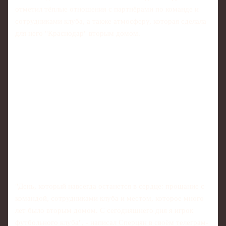
отметил тёплые отношения с партнёрами по команде и
сотрудниками клуба, а также атмосферу, которая сделала
для него "Краснодар" вторым домом.
"День, который навсегда останется в сердце: прощание с
командой, сотрудниками клуба и местом, которое много
лет было вторым домом. С сегодняшнего дня я игрок
футбольного клуба", - написал Сперцян в своём телеграм-