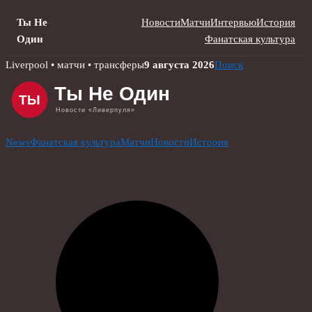
Ты Не
Новости
Матчи
Интервью
История
Один
Фанатская культура
Skip
Liverpool • матчи • трансферы
9 августа 2026
Поиск
to
content
News
Фанатская культура
Матчи
Новости
История