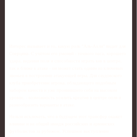
Интерес вызывает и то, какую роль "Аль-Ахли" видит для
Сперцяна. С учётом его умений - точного паса, хорошего
удара, видения поля и способности играть как в центре,
так и ближе к атаке - он может стать одним из ключевых
звеньев в построении атакующей игры. Для саудовского
клуба приобретение игрока, обладающего подобным
набором качеств и уже проявившего себя на высоком
уровне, - возможность усилить креатив в центре поля и
разнообразить варианты в атаке.
Нельзя исключать, что в будущем этот трансфер окажет
влияние и на общий имидж российских и армянских
футболистов за рубежом. Успешное выступление