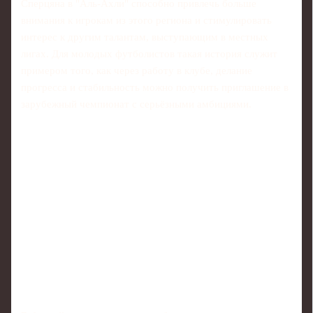
Сперцяна в "Аль-Ахли" способно привлечь больше
внимания к игрокам из этого региона и стимулировать
интерес к другим талантам, выступающим в местных
лигах. Для молодых футболистов такая история служит
примером того, как через работу в клубе, делание
прогресса и стабильность можно получить приглашение в
зарубежный чемпионат с серьёзными амбициями.