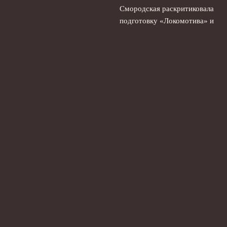
Смородская раскритиковала
подготовку «Локомотива» и
спрогнозировала трудный
сезон
5 августа, 2026
Акрон – Ростов: прямая
трансляция и где смотреть
онлайн матч 4 августа
Кубка России
4 августа, 2026
© 2026 Ты Не Один
Новости «Ливерпуля»