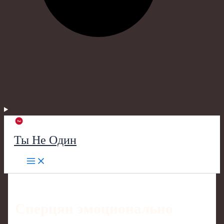
Ты Не Один
Сперцян эмоционально