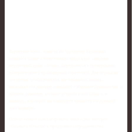
Вероятнее всего, ясность по будущему Кузнецова
появится ближе к межсезонью, когда клуб завершит
внутренний аудит состава, определится с тренерскими
приоритетами и трансферной стратегией. Для игрока же
это время, чтобы взвесить все варианты, понять,
насколько его видение совпадает с планами руководства, и
принять решение, которое устроит и его самого, и
команду, в которой он планирует провести следующий
этап карьеры.
Сейчас можно констатировать лишь одно: интерес
"Салавата Юлаева" к продлению сотрудничества