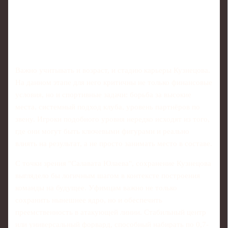
Важно учитывать и возраст, и стадию карьеры Кузнецова.
На данном этапе для него критичны не только финансовые
условия, но и спортивные задачи: борьба за высокие
места, системный подход клуба, уровень партнёров по
звену. Игроки подобного уровня нередко исходят из того,
где они могут быть ключевыми фигурами и реально
влиять на результат, а не просто занимать место в составе.
С точки зрения "Салавата Юлаева", сохранение Кузнецова
выглядело бы логичным шагом в контексте построения
команды на будущее. Уфимцам важно не только
сохранить нынешнее ядро, но и обеспечить
преемственность в атакующей линии. Стабильный центр
или универсальный форвард, способный набирать по 0,7-