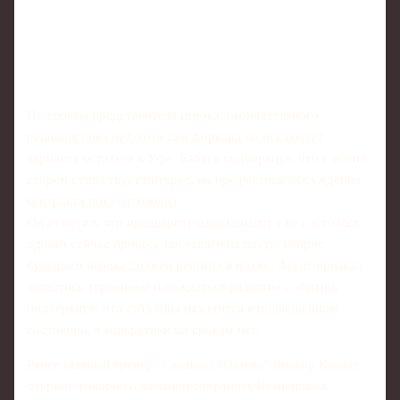
По словам представителя игрока, окончательного
решения пока нет, хотя сам форвард не исключает
варианта остаться в Уфе. Бабаев подчеркнул, что с обеих
сторон существует интерес, но предметные обсуждения
контракта пока отложены.
Он отметил, что предварительный диалог уже состоялся,
однако сейчас процесс поставлен на паузу: вопрос
будущего игрока должен решиться позже. Агент призвал
запастись терпением и дождаться развития событий,
подчеркнув, что ситуация находится в подвешенном
состоянии, а конкретики по срокам нет.
Ранее главный тренер "Салавата Юлаева" Виктор Козлов
открыто говорил о желании сохранить Кузнецова в