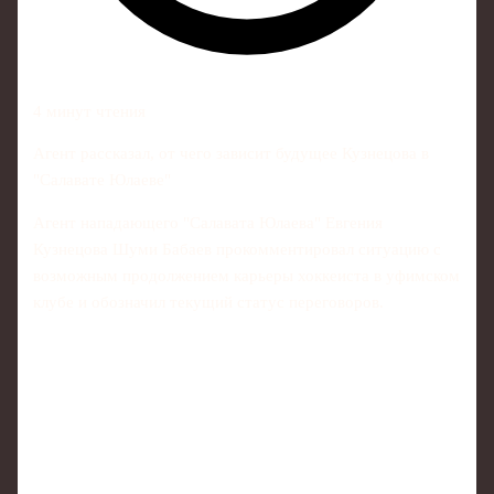
4 минут чтения
Агент рассказал, от чего зависит будущее Кузнецова в
"Салавате Юлаеве"
Агент нападающего "Салавата Юлаева" Евгения
Кузнецова Шуми Бабаев прокомментировал ситуацию с
возможным продолжением карьеры хоккеиста в уфимском
клубе и обозначил текущий статус переговоров.