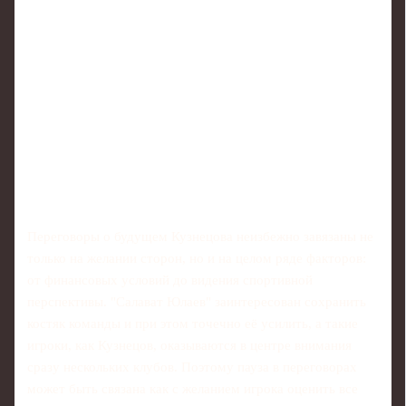
Переговоры о будущем Кузнецова неизбежно завязаны не
только на желании сторон, но и на целом ряде факторов:
от финансовых условий до видения спортивной
перспективы. "Салават Юлаев" заинтересован сохранить
костяк команды и при этом точечно её усилить, а такие
игроки, как Кузнецов, оказываются в центре внимания
сразу нескольких клубов. Поэтому пауза в переговорах
может быть связана как с желанием игрока оценить все