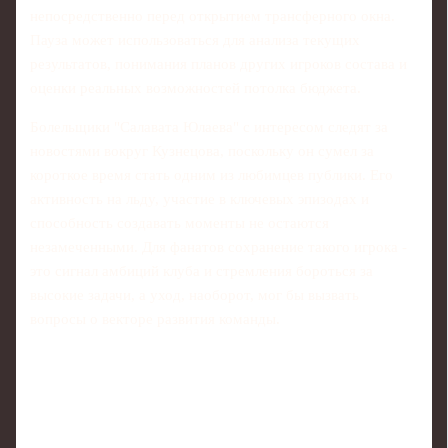
непосредственно перед открытием трансферного окна.
Пауза может использоваться для анализа текущих
результатов, понимания планов других игроков состава и
оценки реальных возможностей потолка бюджета.
Болельщики "Салавата Юлаева" с интересом следят за
новостями вокруг Кузнецова, поскольку он сумел за
короткое время стать одним из любимцев публики. Его
активность на льду, участие в ключевых эпизодах и
способность создавать моменты не остаются
незамеченными. Для фанатов сохранение такого игрока -
это сигнал амбиций клуба и стремления бороться за
высокие задачи, а уход, наоборот, мог бы вызвать
вопросы о векторе развития команды.