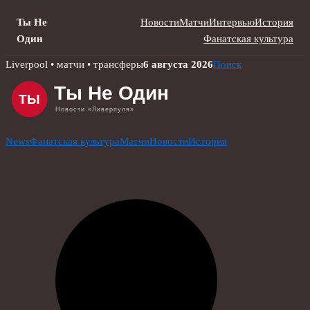
Ты Не
Новости
Матчи
Интервью
История
Один
Фанатская культура
Skip
Liverpool • матчи • трансферы
6 августа 2026
Поиск
to
content
News
Фанатская культура
Матчи
Новости
История