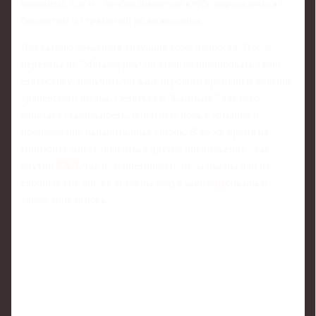
варианты, так и с необходимостью клубу определиться с
бюджетом и стратегией на межсезонье.
Для самого хоккеиста ситуация тоже непроста. После
перехода из "Металлурга" он смог реанимировать свою
статистику, получить больше игрового времени и доверие
тренерского штаба. Остаться в "Салавате" для него
означает стабильность, понятную роль в команде и
продолжение наработанных связок. В то же время на
горизонте могут появиться другие предложения - как
внутри КХЛ, так и, теоретически, из-за океана или из
европейских лиг, если клубы будут заинтересованы в
таком типе игрока.