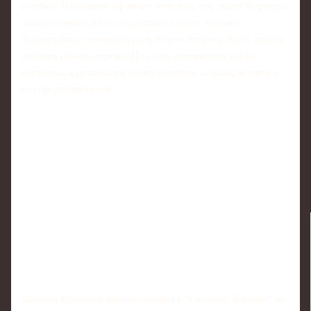
составе. Наставник уфимцев отмечал, что видит форварда
частью команды и в следующем сезоне, однако
подчеркивал: ключевую роль в этом вопросе будет играть
позиция самого игрока. По сути, инициатива клуба
очевидна, а решающее слово остаётся за нападающим и
его представителем.
Евгений Кузнецов присоединился к "Салавату Юлаеву" по