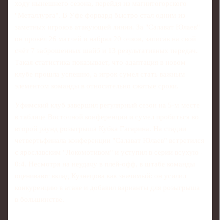
ходу нынешнего сезона, перейдя из магнитогорского
"Металлурга". В Уфе форвард быстро стал одним из
заметных игроков атакующей линии. За "Салават Юлаев"
он провёл 26 матчей и набрал 20 очков, записав на свой
счёт 7 заброшенных шайб и 13 результативных передач.
Такая статистика показывает, что адаптация в новом
клубе прошла успешно, а игрок сумел стать важным
элементом команды в относительно сжатые сроки.
Уфимский клуб завершил регулярный сезон на 5-м месте
в таблице Восточной конференции и сумел пробиться во
второй раунд розыгрыша Кубка Гагарина. На стадии
четвертьфинала конференции "Салават Юлаев" встретился
с ярославским "Локомотивом" и уступил в серии всухую -
0:4. Несмотря на неудачу в плей-офф, в штабе команды
оценивают вклад Кузнецова как значимый: он усилил
конкуренцию в атаке и добавил варианты для розыгрыша
в большинстве.