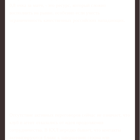
0,8 очка за матч, - это ресурс, который сложно
восполнить на рынке, особенно если учесть
ограниченность качественных российских нападающих.
Отсутствие активных переговоров сейчас не означает, что
клуб и агент отказались от идеи продолжения
сотрудничества. В КХЛ нередко бывает, что контакты
активизируются ближе к завершению сезона или