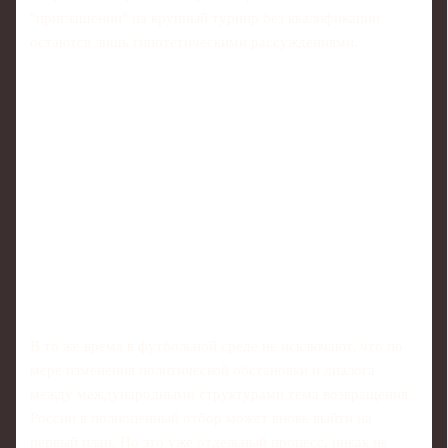
"приглашении" на крупный турнир без квалификации
остаются лишь гипотетическими рассуждениями.
В то же время в футбольной среде не исключают, что по
мере изменения политической обстановки и диалога
между международными структурами тема возвращения
России в полноценный отбор может вновь выйти на
первый план. Но это уже отдельный процесс, никак не