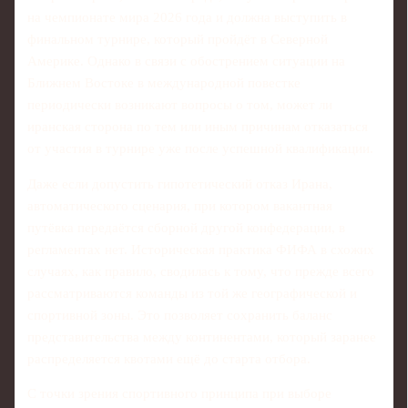
на чемпионате мира 2026 года и должна выступить в
финальном турнире, который пройдёт в Северной
Америке. Однако в связи с обострением ситуации на
Ближнем Востоке в международной повестке
периодически возникают вопросы о том, может ли
иранская сторона по тем или иным причинам отказаться
от участия в турнире уже после успешной квалификации.
Даже если допустить гипотетический отказ Ирана,
автоматического сценария, при котором вакантная
путёвка передаётся сборной другой конфедерации, в
регламентах нет. Историческая практика ФИФА в схожих
случаях, как правило, сводилась к тому, что прежде всего
рассматриваются команды из той же географической и
спортивной зоны. Это позволяет сохранить баланс
представительства между континентами, который заранее
распределяется квотами ещё до старта отбора.
С точки зрения спортивного принципа при выборе