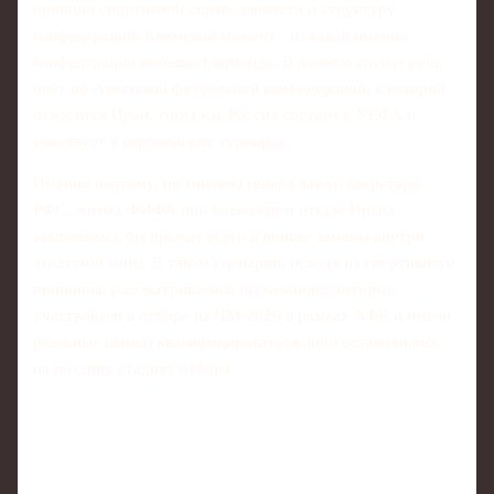
принцип спортивной справедливости и структуру
конфедераций. Ключевой момент - из какой именно
конфедерации выбывает команда. В данном случае речь
идёт об Азиатской футбольной конфедерации, к которой
относится Иран, тогда как Россия состоит в УЕФА и
участвует в европейских турнирах.
Именно поэтому, по мнению генерального секретаря
РФС, логика ФИФА при возможном отказе Ирана
заключалась бы прежде всего в поиске замены внутри
азиатской зоны. В таком сценарии, исходя из спортивного
принципа, рассматривались бы команды, которые
участвовали в отборе на ЧМ‑2026 в рамках АФК и имели
реальные шансы квалифицироваться либо остановились
на поздних стадиях отбора.