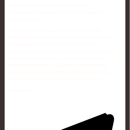
связанный с возможным отказом Ирана или
потенциальной перераздачей квот на ближайший
чемпионат мира.
Таким образом, позиция, озвученная Максимом
Митрофановым, фактически сводится к следующему:
юридически ФИФА действительно обладает
возможностью принять любое решение, но в реальности
федерация будет опираться на конфедерационный и
спортивный принципы. А в рамках этих принципов
вероятность появления сборной России на ЧМ‑2026 за
счёт возможного отказа Ирана крайне невелика.
Поделиться