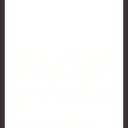
Митрофанов отметил, что, если бы ФИФА действительно
столкнулась с необходимостью оперативно закрыть
вакантное место в финальной части чемпионата мира, она
анализировала бы турнирный путь сборных именно в
разрезе той конфедерации, чья команда отказалась от
участия. То есть в центре внимания были бы результаты
отборочного турнира, количество набранных очков,
стадия вылета и другие показатели команд Азии, а не
Европы.
При этом важно помнить, что сборная России не
принимала участия в отборочном турнире к ЧМ‑2026.