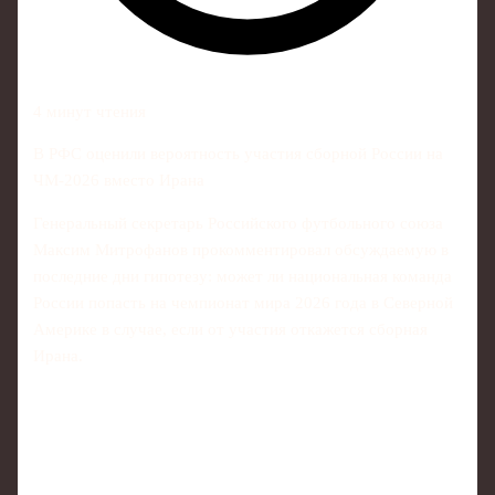
4 минут чтения
В РФС оценили вероятность участия сборной России на
ЧМ‑2026 вместо Ирана
Генеральный секретарь Российского футбольного союза
Максим Митрофанов прокомментировал обсуждаемую в
последние дни гипотезу: может ли национальная команда
России попасть на чемпионат мира 2026 года в Северной
Америке в случае, если от участия откажется сборная
Ирана.