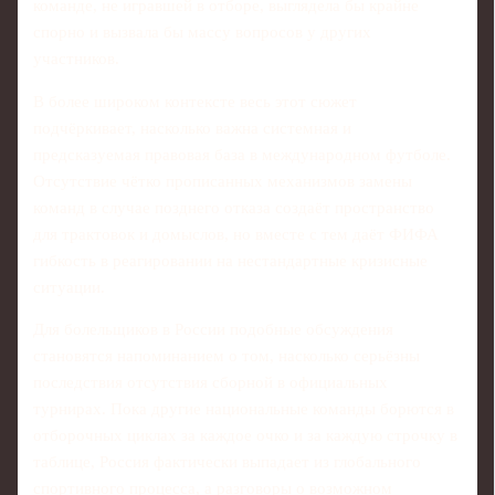
команде, не игравшей в отборе, выглядела бы крайне
спорно и вызвала бы массу вопросов у других
участников.
В более широком контексте весь этот сюжет
подчёркивает, насколько важна системная и
предсказуемая правовая база в международном футболе.
Отсутствие чётко прописанных механизмов замены
команд в случае позднего отказа создаёт пространство
для трактовок и домыслов, но вместе с тем даёт ФИФА
гибкость в реагировании на нестандартные кризисные
ситуации.
Для болельщиков в России подобные обсуждения
становятся напоминанием о том, насколько серьёзны
последствия отсутствия сборной в официальных
турнирах. Пока другие национальные команды борются в
отборочных циклах за каждое очко и за каждую строчку в
таблице, Россия фактически выпадает из глобального
спортивного процесса, а разговоры о возможном