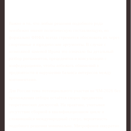
Важно и то, что любые решения подобного рода
неизбежно имеют политическую составляющую, но
формально ФИФА всегда стремится обосновать их через
спортивные и юридические аргументы. В случае с
возможной заменой Ирана это означало бы детальный
разбор регламентов, прецедентов и консультации с
конфедерациями, чтобы избежать обвинений в
предвзятости и нарушении баланса интересов между
континентами.
Для России тема потенциального участия на ЧМ‑2026 без
прохождения отбора остаётся скорее предметом
теоретических дискуссий. На практике, учитывая
отсутствие сборной в квалификационном цикле и
сложившийся международный статус, вероятность
подобного решения минимальна. Митрофанов аккуратно