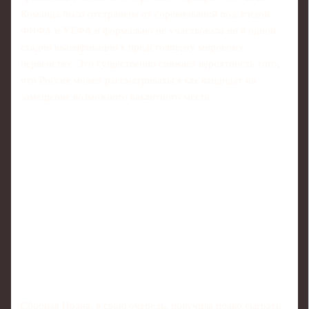
Команда была отстранена от соревнований под эгидой
ФИФА и УЕФА и формально не участвовала ни в одной
стадии квалификации к предстоящему мировому
первенству. Это существенно снижает вероятность того,
что Россия может рассматриваться как кандидат на
замещение возможного вакантного места.
Сборная Ирана, в свою очередь, получила право сыграть