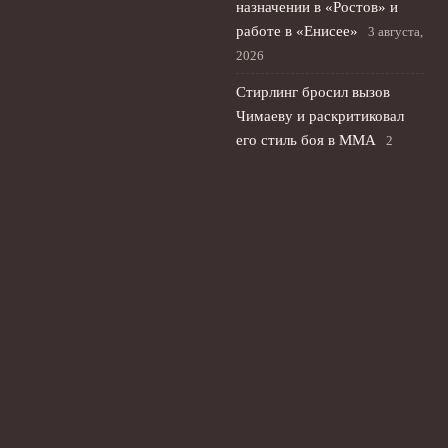
назначении в «Ростов» и
работе в «Енисее»
3 августа,
2026
Стирлинг бросил вызов
Чимаеву и раскритиковал
его стиль боя в ММА
2
августа, 2026
Флик: Ферран Торрес
остаётся в «Барселоне» и
важен в планах тренера
1
августа, 2026
© 2026 Ты Не Один
Новости «Ливерпуля»
News