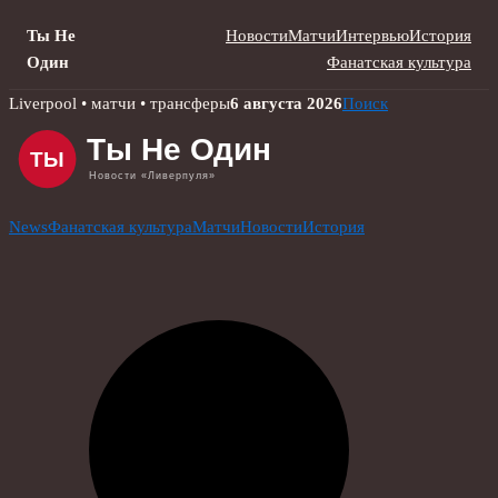
Ты Не
Новости
Матчи
Интервью
История
Один
Фанатская культура
Skip
Liverpool • матчи • трансферы
6 августа 2026
Поиск
to
content
News
Фанатская культура
Матчи
Новости
История