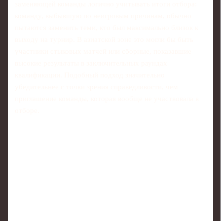
заменяющей команды логично учитывать итоги отбора:
команду, выбывшую по неигровым причинам, обычно
пытаются заменить теми, кто был максимально близок к
выходу на турнир. В азиатской зоне это могли бы быть
участники стыковых матчей или сборные, показавшие
высокие результаты в заключительных раундах
квалификации. Подобный подход значительно
убедительнее с точки зрения справедливости, чем
приглашение команды, которая вообще не участвовала в
отборе.