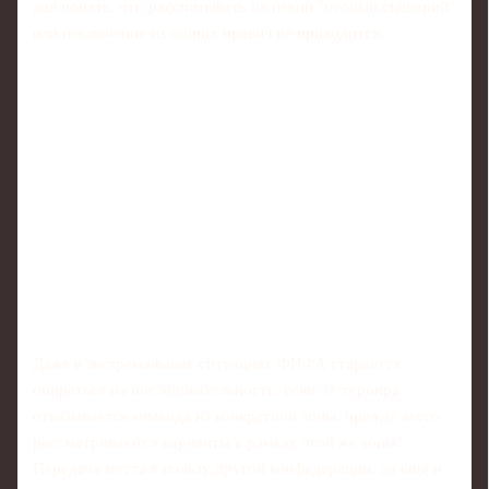
дал понять, что рассчитывать на некий "особый сценарий"
или исключение из общих правил не приходится.
Даже в экстремальных ситуациях ФИФА старается
опираться на последовательность: если от турнира
отказывается команда из конкретной зоны, прежде всего
рассматриваются варианты в рамках этой же зоны.
Передача места в пользу другой конфедерации, да ещё и