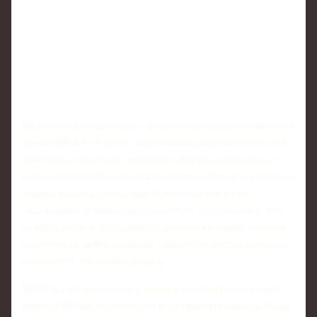
По словам функционера, с формально‑юридической точки
зрения ФИФА обладает максимально широкой свободой
действий в подобных ситуациях. Жёстко прописанной
нормы, которая бы однозначно регламентировала порядок
замены команды, отказавшейся от участия в уже
завоёванном турнире, не существует. Это означает, что
международная федерация теоретически может принять
практически любое решение - вплоть до нестандартного,
если сочтёт это необходимым.
Митрофанов подчеркнул, что при рассмотрении такого
вопроса ФИФА в первую очередь ориентировалась бы на