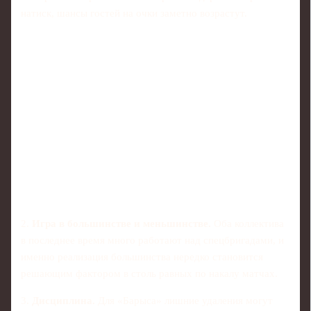
натиск, шансы гостей на очки заметно возрастут.
2.
Игра в большинстве и меньшинстве.
Оба коллектива
в последнее время много работают над спецбригадами, и
именно реализация большинства нередко становится
решающим фактором в столь равных по накалу матчах.
3.
Дисциплина.
Для «Барыса» лишние удаления могут