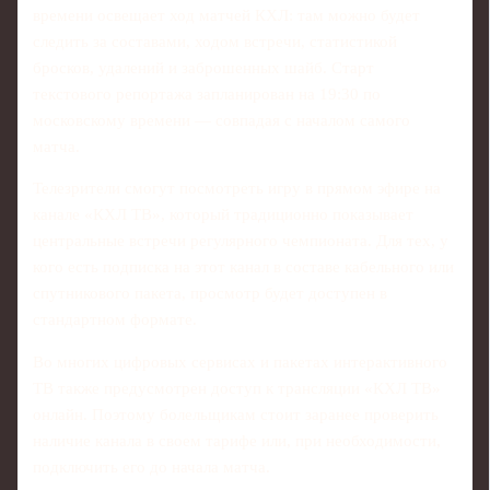
времени освещает ход матчей КХЛ: там можно будет
следить за составами, ходом встречи, статистикой
бросков, удалений и заброшенных шайб. Старт
текстового репортажа запланирован на 19:30 по
московскому времени — совпадая с началом самого
матча.
Телезрители смогут посмотреть игру в прямом эфире на
канале «КХЛ ТВ», который традиционно показывает
центральные встречи регулярного чемпионата. Для тех, у
кого есть подписка на этот канал в составе кабельного или
спутникового пакета, просмотр будет доступен в
стандартном формате.
Во многих цифровых сервисах и пакетах интерактивного
ТВ также предусмотрен доступ к трансляции «КХЛ ТВ»
онлайн. Поэтому болельщикам стоит заранее проверить
наличие канала в своем тарифе или, при необходимости,
подключить его до начала матча.