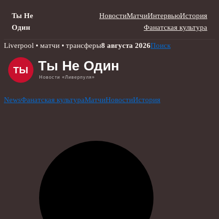
Ты Не
Новости
Матчи
Интервью
История
Один
Фанатская культура
Skip
Liverpool • матчи • трансферы
8 августа 2026
Поиск
to
content
News
Фанатская культура
Матчи
Новости
История