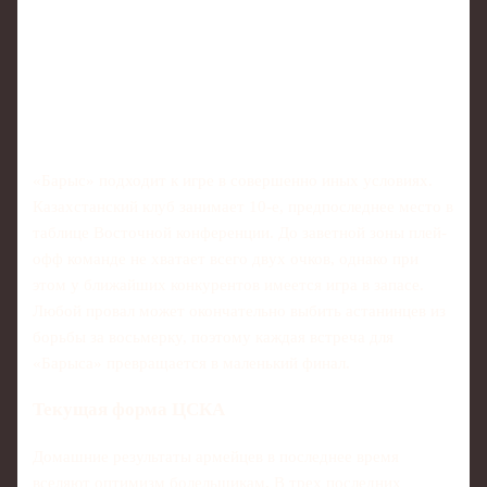
«Барыс» подходит к игре в совершенно иных условиях.
Казахстанский клуб занимает 10-е, предпоследнее место в
таблице Восточной конференции. До заветной зоны плей-
офф команде не хватает всего двух очков, однако при
этом у ближайших конкурентов имеется игра в запасе.
Любой провал может окончательно выбить астанинцев из
борьбы за восьмерку, поэтому каждая встреча для
«Барыса» превращается в маленький финал.
Текущая форма ЦСКА
Домашние результаты армейцев в последнее время
вселяют оптимизм болельщикам. В трех последних