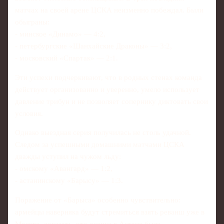
матчах на своей арене ЦСКА неизменно побеждал. Были
обыграны:
- минское «Динамо» — 4:2,
- петербургские «Шанхайские Драконы» — 3:2,
- московский «Спартак» — 2:1.
Эти успехи подчеркивают, что в родных стенах команда
действует организованно и уверенно, умело использует
давление трибун и не позволяет сопернику диктовать свои
условия.
Однако выездная серия получилась не столь удачной.
Следом за успешными домашними матчами ЦСКА
дважды уступил на чужом льду:
- омскому «Авангард» — 1:2,
- астанинскому «Барысу» — 1:3.
Поражение от «Барыса» особенно чувствительно:
армейцы наверняка будут стремиться взять реванш уже в
Москве, доказать, что осечка в Астане была