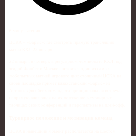
6 минут чтения
ЦСКА – «Барыс»: где смотреть прямую трансляцию
матча КХЛ 22 января
22 января, в четверг, в регулярном чемпионате КХЛ под
эгидой Фонбет в Москве состоится один из самых
любопытных матчей игрового дня: столичный ЦСКА на
своей площадке примет казахстанский «Барыс» из
Астаны. Для обеих команд это принципиальная встреча,
напрямую влияющая на их положение в турнирных
таблицах своих конференций и перспективы на плей-офф.
Турнирное положение и мотивация команд
ЦСКА в нынешний момент располагается на шестом