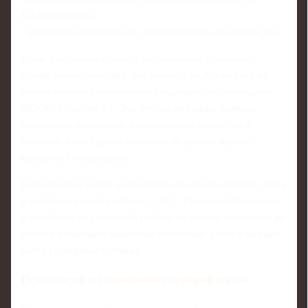
1:2 в овертайме,
- домашнее поражение от «Нефтехимика» со счетом 0:1.
Такие результаты особого оптимизма не добавляют,
однако важно отметить, что команда из Астаны все же
смогла прервать неприятную тенденцию, обыграв дома
ЦСКА со счетом 3:1. Эта победа не только подняла
настроение хоккеистам и тренерскому штабу, но и
показала, что «Барыс» способен на равных играть с
крепкими соперниками.
В следующем матче казахстанцы не сумели развить успех
и уступили в гостях «Ладе» — 0:2. Такая нестабильность
и колебания от уверенной победы до сухого поражения во
многом объясняют нынешнее положение клуба в нижней
части турнирной таблицы.
Психология и возможный сценарий матча