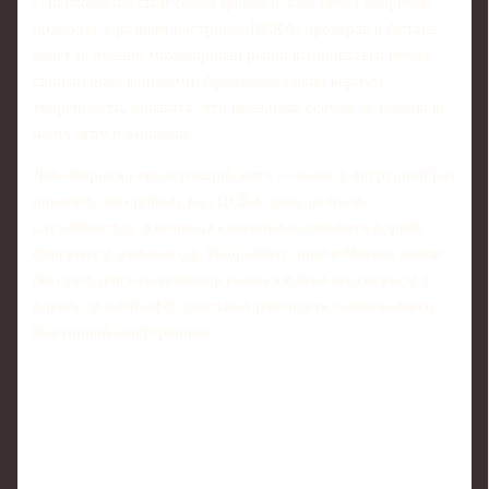
С психологической точки зрения к этой игре соперники
подходят с разным настроем. ЦСКА, проиграв в Астане,
будет особенно мотивирован реабилитироваться перед
своими болельщиками. Армейцам важно вернуть
уверенность, показать, что выездные осечки не повлияли
на их игру и амбиции.
Для «Барыса» предстоящий матч — шанс в очередной раз
доказать, что победа над ЦСКА дома не была
случайностью, а команда способна навязывать борьбу
фаворитам и на выезде. Набранные очки в Москве могли
бы стать для казахстанцев колоссальным подспорьем в
борьбе за плей-офф, учитывая плотность таблицы внизу
Восточной конференции.