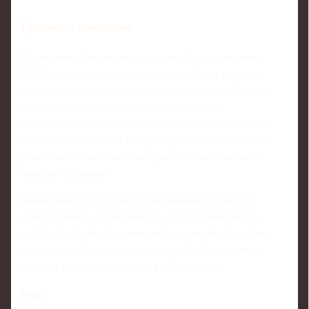
Прогноз и ожидания
Объективно фаворитом предстоящей игры считается
ЦСКА: армейцы играют дома, имеют более высокое
место в таблице и успешно выступают на своей арене.
Однако недавняя победа «Барыса» в очном
противостоянии показывает, что недооценивать гостей
нельзя. Казахстанский клуб уже доказал, что способен
реализовать свои моменты и грамотно использовать
ошибки соперника.
Можно ожидать упорного и напряженного матча, в
котором многое будет зависеть от стартовых минут,
работы вратарей и реализации большинства. Вероятно,
игра подарит болельщикам немало борьбы, силовых
приемов и острых моментов у обоих ворот.
Итог