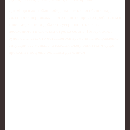
Для «Барыса» любая победа на выезде, особенно над
сильным соперником, — это шанс не просто приблизиться
к восьмерке, но и добавить уверенности, столь
необходимой в сложном отрезке сезона. Потеря очков
будет означать, что оставшегося времени на исправление
ситуации все меньше, а каждый следующий матч будет
проходить под еще большим давлением.