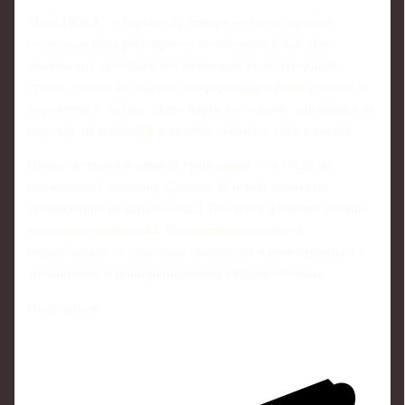
Матч ЦСКА – «Барыс» 22 января — это не просто
очередная игра регулярного чемпионата КХЛ. Для
московских армейцев это возможность подтвердить
статус одного из лидеров конференции и взять реванш за
поражение в Астане. Для «Барыса» — шанс зацепиться за
надежду на плей-офф и громко заявить о себе в гостях.
Начало встречи и прямой трансляции — в 19:30 по
московскому времени. Следить за игрой можно по
телевидению на канале «КХЛ ТВ» или в формате онлайн-
текстового репортажа. Болельщикам остается
определиться со способом просмотра и приготовиться к
зрелищному и принципиальному противостоянию.
Поделиться