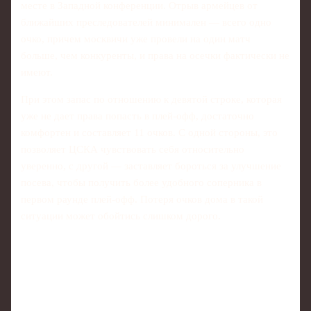
месте в Западной конференции. Отрыв армейцев от
ближайших преследователей минимален — всего одно
очко, причем москвичи уже провели на один матч
больше, чем конкуренты, и права на осечки фактически не
имеют.
При этом запас по отношению к девятой строке, которая
уже не дает права попасть в плей-офф, достаточно
комфортен и составляет 11 очков. С одной стороны, это
позволяет ЦСКА чувствовать себя относительно
уверенно, с другой — заставляет бороться за улучшение
посева, чтобы получить более удобного соперника в
первом раунде плей-офф. Потеря очков дома в такой
ситуации может обойтись слишком дорого.