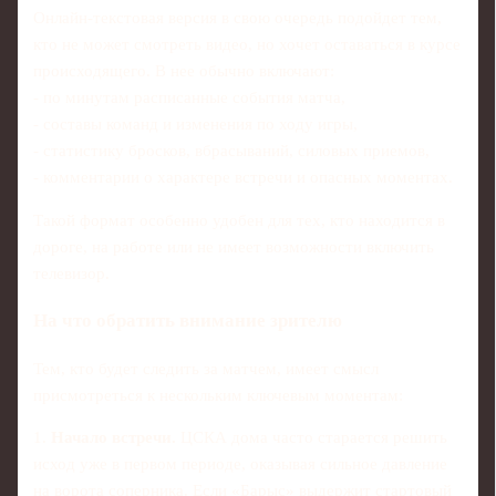
Онлайн-текстовая версия в свою очередь подойдет тем,
кто не может смотреть видео, но хочет оставаться в курсе
происходящего. В нее обычно включают:
- по минутам расписанные события матча,
- составы команд и изменения по ходу игры,
- статистику бросков, вбрасываний, силовых приемов,
- комментарии о характере встречи и опасных моментах.
Такой формат особенно удобен для тех, кто находится в
дороге, на работе или не имеет возможности включить
телевизор.
На что обратить внимание зрителю
Тем, кто будет следить за матчем, имеет смысл
присмотреться к нескольким ключевым моментам:
1.
Начало встречи.
ЦСКА дома часто старается решить
исход уже в первом периоде, оказывая сильное давление
на ворота соперника. Если «Барыс» выдержит стартовый