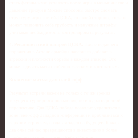
стать фатальными: усталость после игры в меньшинстве и
давление трибун в Москве способны быстро сломать
структуру игры гостей. ЦСКА, со своей стороны, тоже не
может позволить себе грубость и ненужные штрафы,
учитывая необходимость контролировать результат.
4.
Реваншистский настрой ЦСКА.
После недавнего
поражения в Астане армейцы наверняка добавят в
агрессии и плотности борьбы в каждом эпизоде. Это
может сделать матч особенно жестким и контактным.
Значение матча для плей-офф
Результат встречи важен не только с точки зрения
текущего турнирного положения, но и в долгосрочной
перспективе. Для ЦСКА победа позволит укрепиться в
зоне плей-офф Западной конференции и приблизиться к
верхним строчкам, создавая задел на будущее. Каждые
два очка сейчас превращаются в инвестицию в более
удобную сетку розыгрыша Кубка Гагарина.