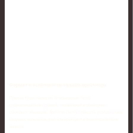
Формат и особенности онлайн-просмотра
Прямая трансляция по телевидению будет
сопровождаться студией, аналитикой и повторами
ключевых эпизодов. Зрители смогут увидеть разбор голов,
спорных моментов, работы вратарей и взаимодействия
звеньев.