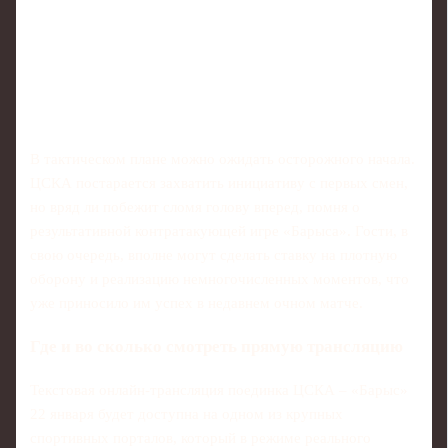
В тактическом плане можно ожидать осторожного начала.
ЦСКА постарается захватить инициативу с первых смен,
но вряд ли побежит сломя голову вперед, помня о
результативной контратакующей игре «Барыса». Гости, в
свою очередь, вполне могут сделать ставку на плотную
оборону и реализацию немногочисленных моментов, что
уже приносило им успех в недавнем очном матче.
Где и во сколько смотреть прямую трансляцию
Текстовая онлайн-трансляция поединка ЦСКА – «Барыс»
22 января будет доступна на одном из крупных
спортивных порталов, который в режиме реального