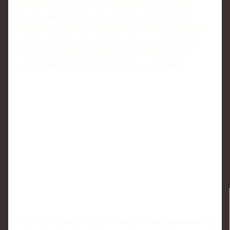
подобный счёт в сете — не случайность и не просто
провал одной из сторон, а следствие качественной,
выстроенной игры победительницы. Когда у теннисиста
идёт игра, такие сухие сеты зачастую «складываются»
сами собой по ходу матча, если удаётся удерживать
концентрацию и продолжать давить на соперника.
Во второй партии, по его мнению, сказалась человеческая