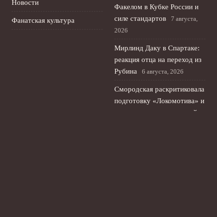
Новости
Факелом в Кубке России и
силе стандартов
7 августа,
Фанатская культура
2026
Мирлинд Даку в Спартаке:
реакция отца на переход из
Рубина
6 августа, 2026
Смородская раскритиковала
подготовку «Локомотива» и
спрогнозировала трудный
сезон
5 августа, 2026
Акрон – Ростов: прямая
трансляция и где смотреть
онлайн матч 4 августа
Кубка России
4 августа, 2026
© 2026 Ты Не Один
Новости «Ливерпуля»