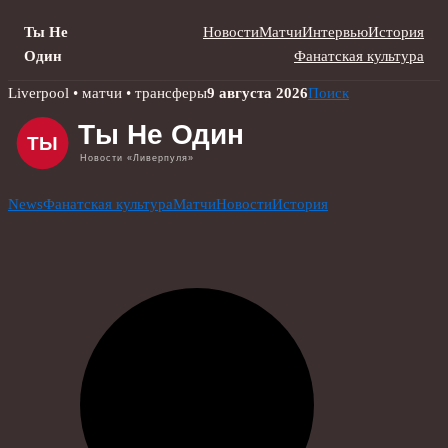
Ты Не
Новости
Матчи
Интервью
История
Один
Фанатская культура
Skip
Liverpool • матчи • трансферы
9 августа 2026
Поиск
to
content
News
Фанатская культура
Матчи
Новости
История