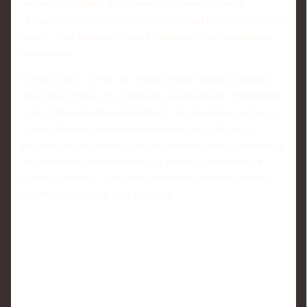
лишний раз геймы. В условиях крупного турнира
«Большого шлема» такой прагматичный подход особенно
ценен — он экономит силы и уменьшает эмоциональное
напряжение.
Победа в двух сетах над теннисисткой уровня Саккари —
серьёзный сигнал для соперниц Андреевой по турнирной
сетке. Ольховский подчёркивает, что подобные матчи не
только приносят очки и продвижение по сетке, но и
формируют уверенность в собственных силах: выиграть у
состоявшейся топ‑игрокини, да ещё и с «баранкой» в
одном из сетов, — это психологически важный момент
для любой молодой спортсменки.