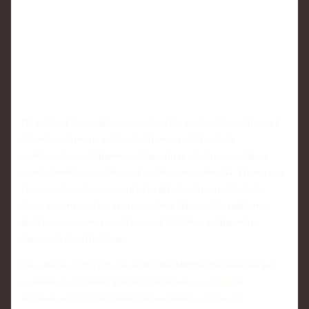
По словам Ольховского, счёт матча полностью отражает
происходящее на корте: Андреева действовала
максимально собранно, а Саккари допустила слишком
много ошибок, особенно в ключевые моменты. Греческая
теннисистка старалась играть агрессивно, навязывать
свою мощную игру, но россиянка выдержала давление,
выстроив надёжную «стенку» в обороне и грамотно
переходя в контратаки.
Он отметил, что в первой партии Мирра фактически не
оставила сопернице никаких шансов — отсюда и
«баранка» 6:0. При этом Ольховский подчеркнул: