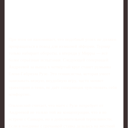
При этом он напоминает, что подобный успех не должен
превращаться в повод для излишней эйфории. Турнир
только набирает обороты, а впереди у Мирры — всё
более серьёзные испытания. Следующей соперницей
Андреевой за выход в четвёртый круг станет румынка
Елена‑Габриэла Рузе. Это теннисистка, которая умеет
навязывать вязкую, неудобную игру, часто меняет
траектории и темп, не даёт соперницам чувствовать себя
комфортно.
Ольховский считает, что матч с Рузе потребует от
Андреевой не только той же концентрации, что и во
встрече с Саккари, но и дополнительной терпеливости.
Если в поединке с гречанкой ставка делалась на жёсткий