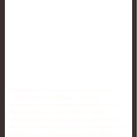
Он добавил, что сейчас одно из ключевых условий
дальнейшего прогресса Мирры — грамотное
распределение сил и правильное планирование сезона.
Турниры категории «Большого шлема» требуют
колоссальной концентрации, и важно не перегореть ни
физически, ни эмоционально. Победа над Саккари — это
серьёзная веха, но главные проверки только впереди, и