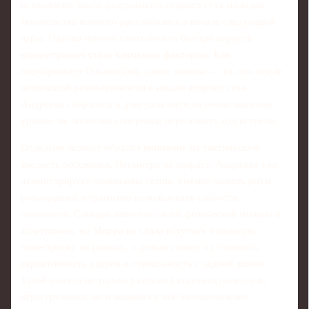
психология: после разгромного первого сета молодая
теннисистка немного расслабилась в начале следующей
игры. Однако именно способность быстро вернуть
концентрацию стала ключевым фактором. Как
подчёркивает Ольховский, самое важное — то, что после
небольшой разболтанности в начале второго сета
Андреева собралась и доиграла матч на очень высоком
уровне, не позволив сопернице переломить ход встречи.
Отдельно эксперт обратил внимание на тактическую
зрелость россиянки. Несмотря на возраст, Андреева уже
демонстрирует понимание темпа, умение менять ритм
розыгрышей и грамотно использовать слабости
оппонента. Саккари известна своей физической мощью и
атлетизмом, но Мирра не стала вступать в силовую
перестрелку на равных, а делала ставку на точность,
вариативность ударов и стабильность с задней линии.
Такой подход не только разрушал атакующую модель
игры гречанки, но и вызывал у неё эмоциональное