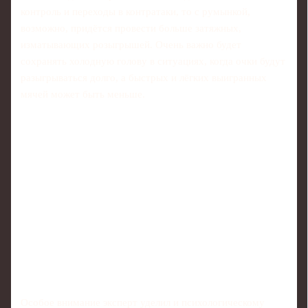
контроль и переходы в контратаки, то с румынкой,
возможно, придётся провести больше затяжных,
изматывающих розыгрышей. Очень важно будет
сохранять холодную голову в ситуациях, когда очки будут
разыгрываться долго, а быстрых и лёгких выигранных
мячей может быть меньше.
Особое внимание эксперт уделил и психологическому