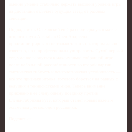
именно умение стабильно держать высокий уровень игры
на дистанции отличает будущих звёзд от разовых
сенсаций.
Подводя итог, Ольховский ещё раз подчеркнул: в матче
второго круга Australian Open Андреева
продемонстрировала не только талант, о котором давно
известно, но и профессиональную зрелость. Сухой первый
сет, умение вернуться к максимально собранной игре
после небольшой расслабленности во второй партии,
тактическая гибкость и психологическая устойчивость —
всё это признаки игрока, готового бороться на равных с
ведущими теннисистками мира. Теперь внимание
приковано к её следующему поединку против
Елены‑Габриэлы Рузе, который станет новым важным
экзаменом для молодой россиянки.
Поделиться