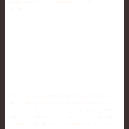
раздражение, что тоже сказывалось на количестве
ошибок.
Важно и то, что Андреева показала зрелость в работе на
приёме. Она уверенно читала подачу Саккари, часто
загоняя соперницу в невыгодные позиции уже с первых
ударов в розыгрыше. Это позволило россиянке регулярно
создавать брейк‑поинты и реализовывать их, не затягивая