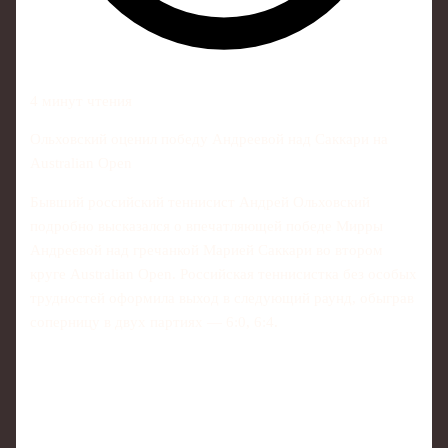
4 минут чтения
Ольховский оценил победу Андреевой над Саккари на
Australian Open
Бывший российский теннисист Андрей Ольховский
подробно высказался о впечатляющей победе Мирры
Андреевой над гречанкой Марией Саккари во втором
круге Australian Open. Российская теннисистка без особых
трудностей оформила выход в следующий раунд, обыграв
соперницу в двух партиях — 6:0, 6:4.