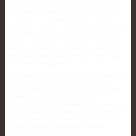
аспекту игры Мирры. В её возрасте многие теннисистки
либо слишком зажимаются на крупных турнирах, либо,
наоборот, играют слишком дерзко, не чувствуя меры в
риске. Андреева же уже сейчас показывает редкий баланс:
она не боится брать инициативу на себя, но при этом
избегает неоправданных авантюр. В матче с Саккари это
проявилось особенно ярко: россиянка умела вытерпеть
затяжной розыгрыш, дождаться удобного мяча и только
после этого резко ускориться.
Также Ольховский отметил, что подобные победы крайне
важны для имиджа российского тенниса на мировой
арене. Появление молодой и уже конкурентоспособной
спортсменки на уровнях «Больших шлемов»
демонстрирует глубину и потенциал школы, а также даёт
болельщикам надежду на новые яркие имена в ближайшие
годы. Андреева, по его словам, постепенно переходит из
разряда перспектив в разряд игроков, от которых
объективно ждут больших побед.