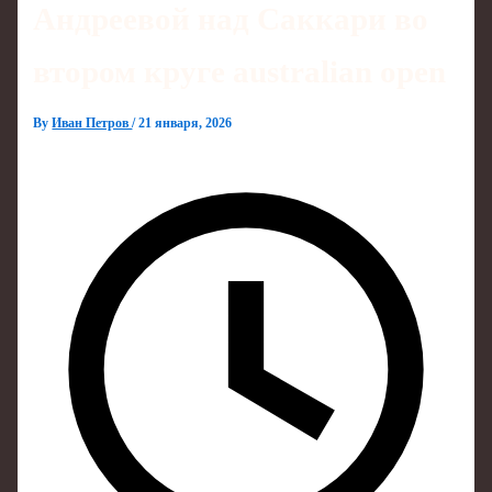
Андреевой над Саккари во
втором круге australian open
By
Иван Петров
/
21 января, 2026